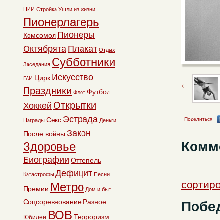
НИИ
Стройка
Ушли из жизни
Пионерлагерь
Пионеры
Комсомол
Октябрята
Плакат
Отдых
Субботники
Заседания
Искусство
Цирк
ГАИ
Праздники
Футбол
Флот
Открытки
Хоккей
Эстрада
Секс
Поделиться
Награды
Деньги
Закон
После войны
Комм
Здоровье
Биографии
Оттепель
Дефицит
Катастрофы
Песни
сортиро
Метро
Премии
Дом и быт
Соцсоревнование
Разное
Побед
ВОВ
Терроризм
Юбилеи