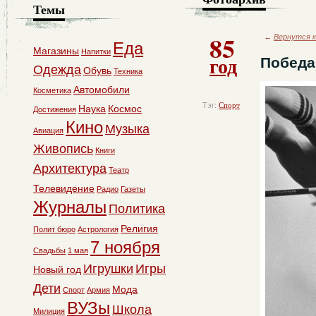
Темы
85
←
Вернутся к
Еда
Магазины
Напитки
год
Победа
Одежда
Обувь
Техника
Автомобили
Косметика
Тэг:
Спорт
Наука
Космос
Достижения
Кино
Музыка
Авиация
Живопись
Книги
Архитектура
Театр
Телевидение
Радио
Газеты
Журналы
Политика
Религия
Полит бюро
Астрология
7 ноября
Свадьбы
1 мая
Игрушки
Игры
Новый год
Дети
Мода
Спорт
Армия
ВУЗы
Школа
Милиция