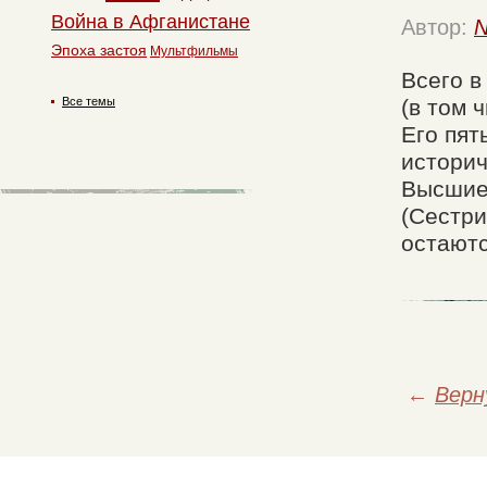
Война в Афганистане
Автор:
N
Эпоха застоя
Мультфильмы
Всего в
Все темы
(в том 
Его пят
историч
Высшие 
(Сестри
остаютс
←
Верн