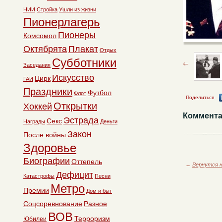
НИИ
Стройка
Ушли из жизни
Пионерлагерь
Пионеры
Комсомол
Октябрята
Плакат
Отдых
Субботники
Заседания
Искусство
Цирк
ГАИ
Праздники
Футбол
Флот
Поделиться
Открытки
Хоккей
Коммента
Эстрада
Секс
Награды
Деньги
Закон
После войны
Здоровье
Биографии
Оттепель
←
Вернутся н
Дефицит
Катастрофы
Песни
Метро
Премии
Дом и быт
Соцсоревнование
Разное
ВОВ
Терроризм
Юбилеи