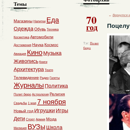
Темы
70
←
Вернутся к
Еда
Магазины
Напитки
год
Поцелу
Одежда
Обувь
Техника
Автомобили
Косметика
Тэг:
Полит
Наука
Космос
Достижения
бюро
Кино
Музыка
Авиация
Живопись
Книги
Архитектура
Театр
Телевидение
Радио
Газеты
Журналы
Политика
Религия
Полит бюро
Астрология
7 ноября
Свадьбы
1 мая
Игрушки
Игры
Новый год
Дети
Мода
Спорт
Армия
ВУЗы
Школа
Милиция