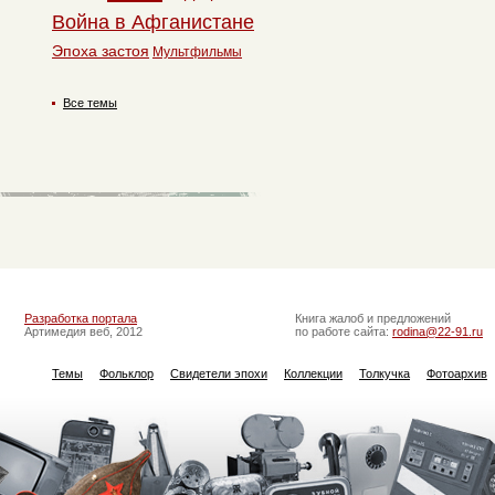
Война в Афганистане
Эпоха застоя
Мультфильмы
Все темы
Разработка портала
Книга жалоб и предложений
Артимедия веб, 2012
по работе сайта:
rodina@22-91.ru
Темы
Фольклор
Свидетели эпохи
Коллекции
Толкучка
Фотоархив