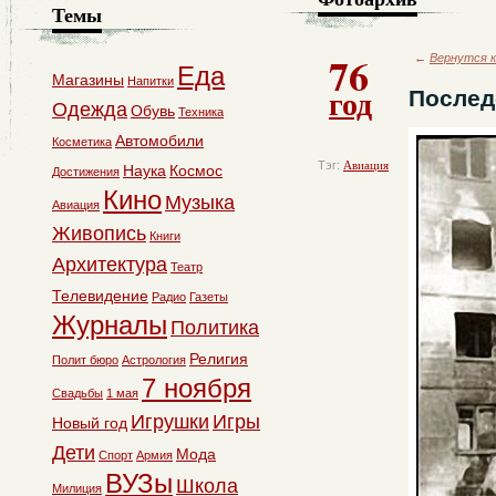
Темы
76
←
Вернутся к
Еда
Магазины
Напитки
год
Послед
Одежда
Обувь
Техника
Автомобили
Косметика
Тэг:
Авиация
Наука
Космос
Достижения
Кино
Музыка
Авиация
Живопись
Книги
Архитектура
Театр
Телевидение
Радио
Газеты
Журналы
Политика
Религия
Полит бюро
Астрология
7 ноября
Свадьбы
1 мая
Игрушки
Игры
Новый год
Дети
Мода
Спорт
Армия
ВУЗы
Школа
Милиция