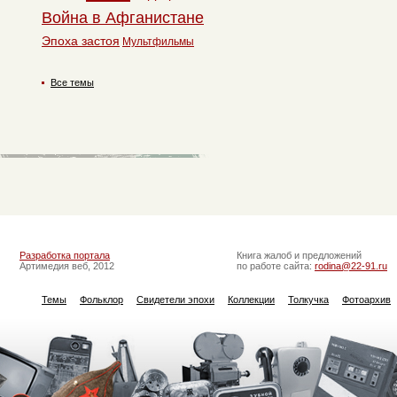
Война в Афганистане
Эпоха застоя
Мультфильмы
Все темы
Разработка портала
Книга жалоб и предложений
Артимедия веб, 2012
по работе сайта:
rodina@22-91.ru
Темы
Фольклор
Свидетели эпохи
Коллекции
Толкучка
Фотоархив