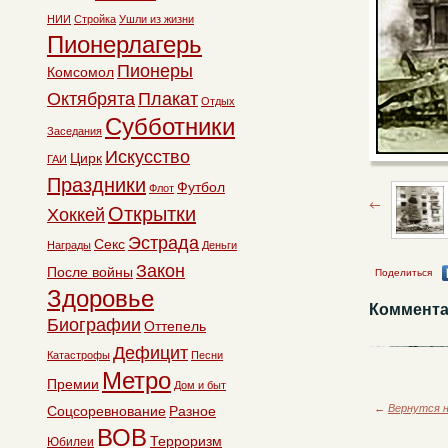
НИИ
Стройка
Ушли из жизни
Пионерлагерь
Пионеры
Комсомол
Октябрята
Плакат
Отдых
Субботники
Заседания
Искусство
Цирк
ГАИ
Праздники
Футбол
Флот
Открытки
Хоккей
Эстрада
Секс
Награды
Деньги
Закон
После войны
Поделиться
Здоровье
Коммента
Биографии
Оттепель
Дефицит
Катастрофы
Песни
Метро
Премии
Дом и быт
←
Вернутся н
Соцсоревнование
Разное
ВОВ
Терроризм
Юбилеи