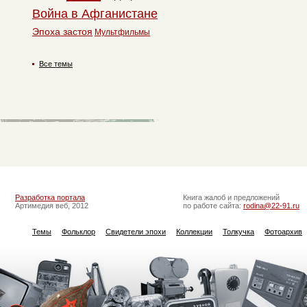
Война в Афганистане
Эпоха застоя
Мультфильмы
Все темы
Разработка портала
Книга жалоб и предложений
Артимедия веб, 2012
по работе сайта:
rodina@22-91.ru
Темы
Фольклор
Свидетели эпохи
Коллекции
Толкучка
Фотоархив