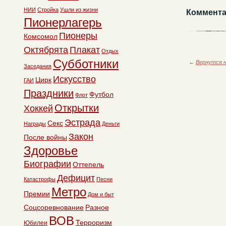
НИИ
Стройка
Ушли из жизни
Коммента
Пионерлагерь
Пионеры
Комсомол
Октябрята
Плакат
Отдых
Субботники
←
Вернутся н
Заседания
Искусство
Цирк
ГАИ
Праздники
Футбол
Флот
Открытки
Хоккей
Эстрада
Секс
Награды
Деньги
Закон
После войны
Здоровье
Биографии
Оттепель
Дефицит
Катастрофы
Песни
Метро
Премии
Дом и быт
Соцсоревнование
Разное
ВОВ
Терроризм
Юбилеи