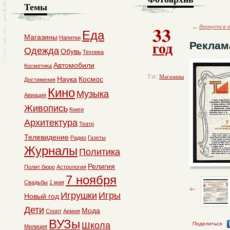
Темы
33
←
Вернутся к
Еда
Магазины
Напитки
год
Реклам
Одежда
Обувь
Техника
Автомобили
Косметика
Тэг:
Магазины
Наука
Космос
Достижения
Кино
Музыка
Авиация
Живопись
Книги
Архитектура
Театр
Телевидение
Радио
Газеты
Журналы
Политика
Религия
Полит бюро
Астрология
7 ноября
Свадьбы
1 мая
Игрушки
Игры
Новый год
Дети
Мода
Спорт
Армия
ВУЗы
Школа
Поделиться
Милиция