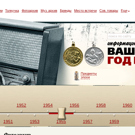
ии
Толкучка
Фотоархив
Муз. архив
Бренды
Место встречи
Сов. товары
Еще
Предметы
эпохи
1952
1954
1956
1958
1960
1951
1953
1955
1957
1959
Фотоархив