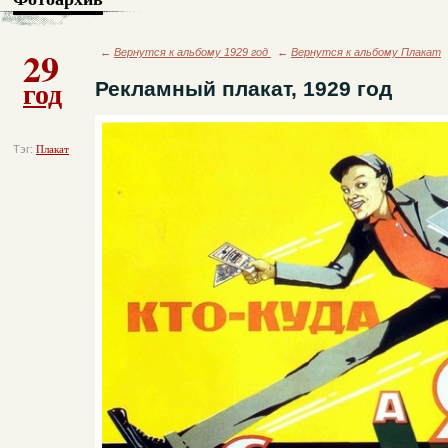
29
←
Вернутся к альбому 1929 год
←
Вернутся к альбому Плакат
год
Рекламный плакат, 1929 год
Тэг:
Плакат