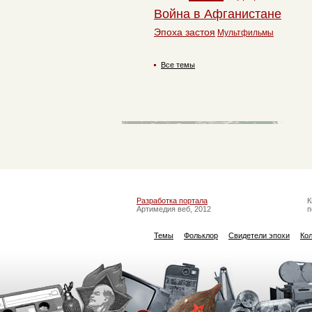
Война в Афганистане
Эпоха застоя
Мультфильмы
Все темы
Разработка портала
К
Артимедия веб, 2012
п
Темы
Фольклор
Свидетели эпохи
Ко