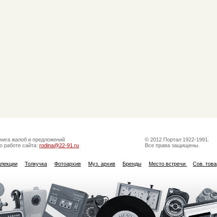
нига жалоб и предложений
© 2012 Портал 1922-1991.
о работе сайта:
rodina@22-91.ru
Все права защищены.
ллекции
Толкучка
Фотоархив
Муз. архив
Бренды
Место встречи
Сов. тов