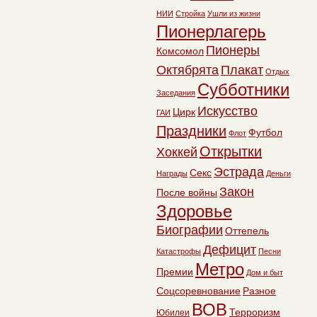
НИИ
Стройка
Ушли из жизни
Пионерлагерь
Пионеры
Комсомол
Октябрята
Плакат
Отдых
Субботники
Заседания
Искусство
Цирк
ГАИ
Праздники
Футбол
Флот
Открытки
Хоккей
Эстрада
Секс
Награды
Деньги
Закон
После войны
Здоровье
Биографии
Оттепель
Дефицит
Катастрофы
Песни
Метро
Премии
Дом и быт
Соцсоревнование
Разное
ВОВ
Терроризм
Юбилеи