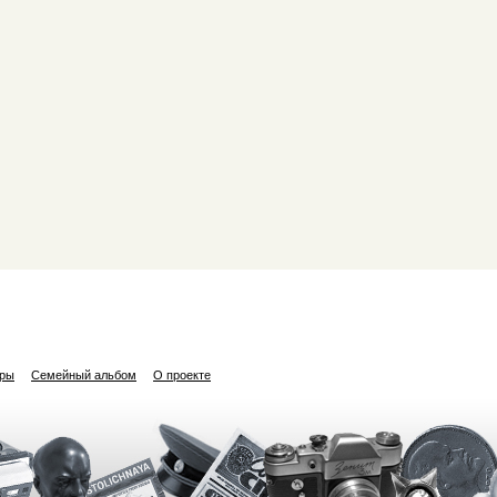
ары
Семейный альбом
О проекте