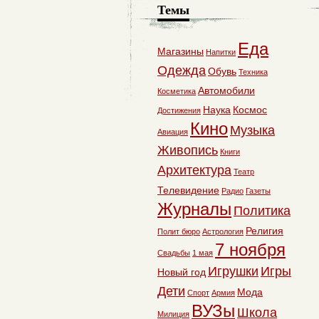
Темы
Еда
Магазины
Напитки
Одежда
Обувь
Техника
Автомобили
Косметика
Наука
Космос
Достижения
Кино
Музыка
Авиация
Живопись
Книги
Архитектура
Театр
Телевидение
Радио
Газеты
Журналы
Политика
Религия
Полит бюро
Астрология
7 ноября
Свадьбы
1 мая
Игрушки
Игры
Новый год
Дети
Мода
Спорт
Армия
ВУЗы
Школа
Милиция