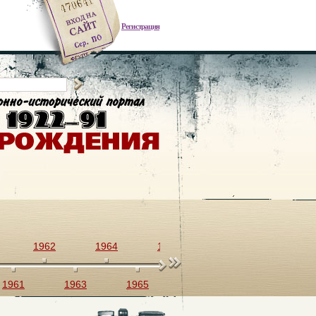
Регистрация
1962
1964
1966
1968
1970
1961
1963
1965
1967
1969