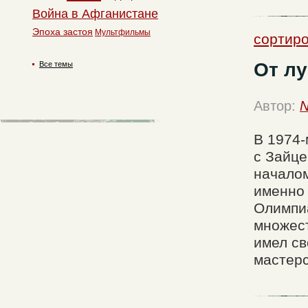
Война в Афганистане
Эпоха застоя
Мультфильмы
сортиро
От лу
Все темы
Автор:
N
В 1974-
с Зайце
началом
именно 
Олимпиа
множест
имел св
мастерс