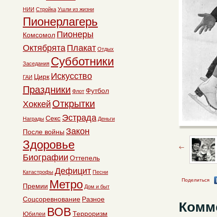
НИИ
Стройка
Ушли из жизни
Пионерлагерь
Пионеры
Комсомол
Октябрята
Плакат
Отдых
Субботники
Заседания
Искусство
Цирк
ГАИ
Праздники
Футбол
Флот
Открытки
Хоккей
Эстрада
Секс
Награды
Деньги
Закон
После войны
Здоровье
Биографии
Оттепель
Дефицит
Катастрофы
Песни
Поделиться
Метро
Премии
Дом и быт
Соцсоревнование
Разное
Комм
ВОВ
Терроризм
Юбилеи