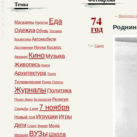
Темы
74
←
Вернутся к
Еда
Магазины
Напитки
год
Роднин
Одежда
Обувь
Техника
Автомобили
Косметика
Тэг:
Спорт
Наука
Космос
Достижения
Кино
Музыка
Авиация
Живопись
Книги
Архитектура
Театр
Телевидение
Радио
Газеты
Журналы
Политика
Религия
Полит бюро
Астрология
7 ноября
Свадьбы
1 мая
Игрушки
Игры
Новый год
Дети
Мода
Спорт
Армия
ВУЗы
Школа
Милиция