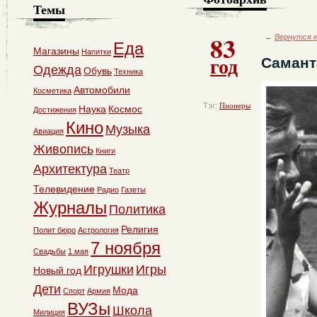
Темы
83
←
Вернутся к
Еда
Магазины
Напитки
год
Самант
Одежда
Обувь
Техника
Автомобили
Косметика
Тэг:
Пионеры
Наука
Космос
Достижения
Кино
Музыка
Авиация
Живопись
Книги
Архитектура
Театр
Телевидение
Радио
Газеты
Журналы
Политика
Религия
Полит бюро
Астрология
7 ноября
Свадьбы
1 мая
Игрушки
Игры
Новый год
Дети
Мода
Спорт
Армия
ВУЗы
Школа
Милиция