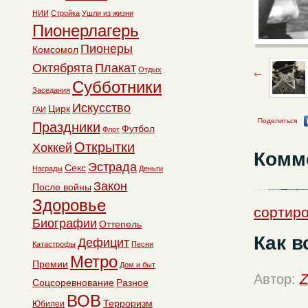
НИИ
Стройка
Ушли из жизни
Пионерлагерь
Пионеры
Комсомол
Октябрята
Плакат
Отдых
Субботники
Заседания
Искусство
Цирк
ГАИ
Поделиться
Праздники
Футбол
Флот
Открытки
Хоккей
Комм
Эстрада
Секс
Награды
Деньги
Закон
После войны
Здоровье
сортиро
Биографии
Оттепель
Как в
Дефицит
Катастрофы
Песни
Метро
Премии
Дом и быт
Автор:
Z
Соцсоревнование
Разное
ВОВ
Терроризм
Юбилеи