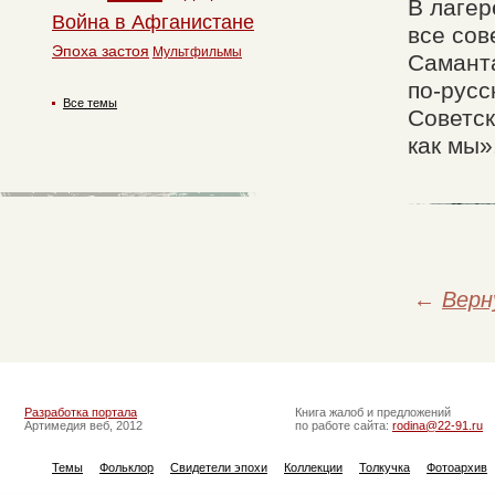
В лагер
Война в Афганистане
все сов
Эпоха застоя
Мультфильмы
Саманта
по-русс
Все темы
Советск
как мы»
←
Верн
Разработка портала
Книга жалоб и предложений
Артимедия веб, 2012
по работе сайта:
rodina@22-91.ru
Темы
Фольклор
Свидетели эпохи
Коллекции
Толкучка
Фотоархив