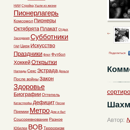
НИИ
Стройка
Ушли из жизни
Пионерлагерь
Пионеры
Комсомол
Октябрята
Плакат
Отдых
Субботники
Заседания
Искусство
Цирк
ГАИ
Праздники
Поделиться
Футбол
Флот
Открытки
Хоккей
Комм
Эстрада
Секс
Награды
Деньги
Закон
После войны
Здоровье
сортиро
Биографии
Оттепель
Дефицит
Шахм
Катастрофы
Песни
Метро
Премии
Дом и быт
Автор:
N
Соцсоревнование
Разное
ВОВ
Терроризм
Юбилеи