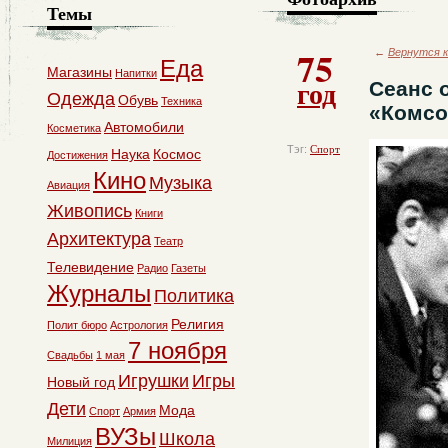
Темы
75
←
Вернутся к
Еда
Магазины
Напитки
год
Сеанс 
Одежда
Обувь
Техника
«Комсо
Автомобили
Косметика
Тэг:
Спорт
Наука
Космос
Достижения
Кино
Музыка
Авиация
Живопись
Книги
Архитектура
Театр
Телевидение
Радио
Газеты
Журналы
Политика
Религия
Полит бюро
Астрология
7 ноября
Свадьбы
1 мая
Игрушки
Игры
Новый год
Дети
Мода
Спорт
Армия
ВУЗы
Школа
Милиция