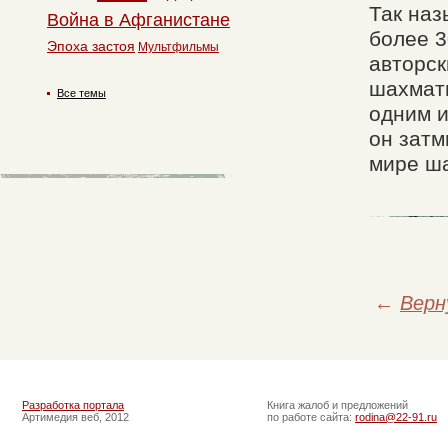
Так наз
Война в Афганистане
более 3
Эпоха застоя
Мультфильмы
авторск
шахмати
Все темы
одним и
он затм
мире ша
←
Верн
Разработка портала
Книга жалоб и предложений
Артимедия веб, 2012
по работе сайта:
rodina@22-91.ru