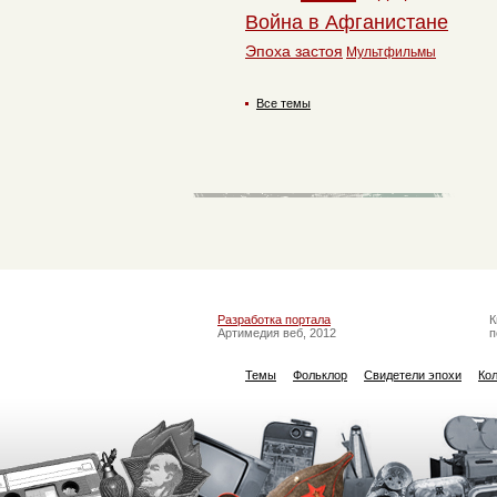
Война в Афганистане
Эпоха застоя
Мультфильмы
Все темы
Разработка портала
К
Артимедия веб, 2012
п
Темы
Фольклор
Свидетели эпохи
Ко