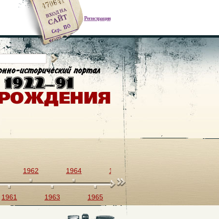
Регистрация
1962
1964
1966
1968
1970
1961
1963
1965
1967
1969