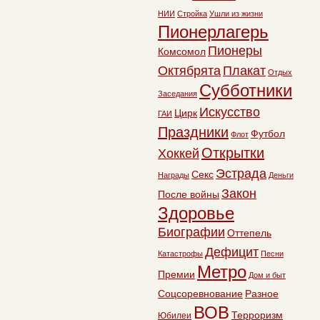
НИИ
Стройка
Ушли из жизни
Пионерлагерь
Пионеры
Комсомол
Октябрята
Плакат
Отдых
Субботники
Заседания
Искусство
Цирк
ГАИ
Праздники
Футбол
Флот
Открытки
Хоккей
Эстрада
Секс
Награды
Деньги
Закон
После войны
Здоровье
Биографии
Оттепель
Дефицит
Катастрофы
Песни
Метро
Премии
Дом и быт
Соцсоревнование
Разное
ВОВ
Терроризм
Юбилеи