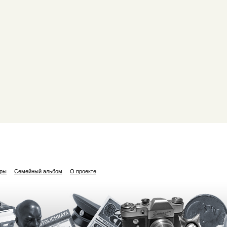
ары
Семейный альбом
О проекте