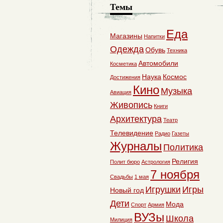
Темы
Еда
Магазины
Напитки
Одежда
Обувь
Техника
Автомобили
Косметика
Наука
Космос
Достижения
Кино
Музыка
Авиация
Живопись
Книги
Архитектура
Театр
Телевидение
Радио
Газеты
Журналы
Политика
Религия
Полит бюро
Астрология
7 ноября
Свадьбы
1 мая
Игрушки
Игры
Новый год
Дети
Мода
Спорт
Армия
ВУЗы
Школа
Милиция