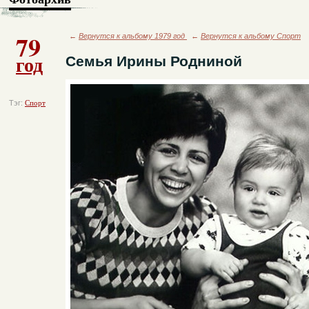
79
←
Вернутся к альбому 1979 год
←
Вернутся к альбому Спорт
год
Семья Ирины Родниной
Тэг:
Спорт