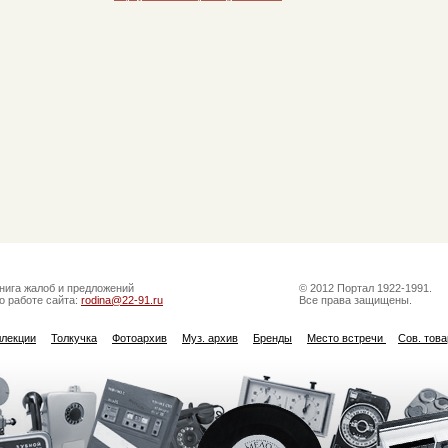
нига жалоб и предложений
© 2012 Портал 1922-1991.
о работе сайта:
rodina@22-91.ru
Все права защищены.
ллекции
Толкучка
Фотоархив
Муз. архив
Бренды
Место встречи
Сов. тов