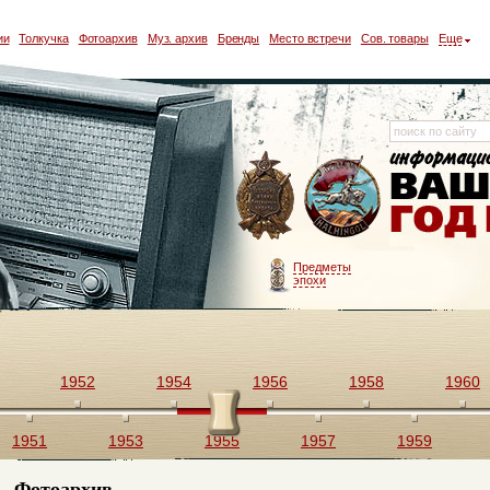
ии
Толкучка
Фотоархив
Муз. архив
Бренды
Место встречи
Сов. товары
Еще
Предметы
эпохи
1952
1954
1956
1958
1960
1951
1953
1955
1957
1959
Фотоархив