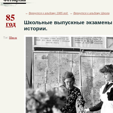
85
←
Вернутся к альбому 1985 год
←
Вернутся к альбому Школа
год
Школьные выпускные экзамены 
истории.
Тэг:
Школа