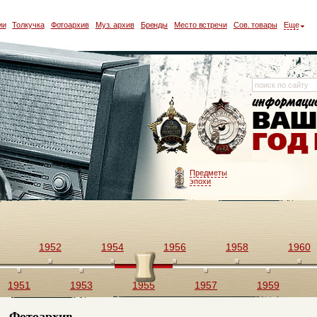
ии
Толкучка
Фотоархив
Муз. архив
Бренды
Место встречи
Сов. товары
Еще
Предметы
эпохи
1952
1954
1956
1958
1960
1951
1953
1955
1957
1959
Фотоархив