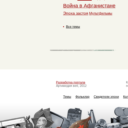
Война в Афганистане
Эпоха застоя
Мультфильмы
Все темы
Разработка портала
К
Артимедия веб, 2012
п
Темы
Фольклор
Свидетели эпохи
Ко