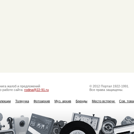
нига жалоб и предложений
© 2012 Портал 1922-1991.
о работе сайта:
rodina@22-91.ru
Все права защищены.
ллекции
Толкучка
Фотоархив
Муз. архив
Бренды
Место встречи
Сов. тов