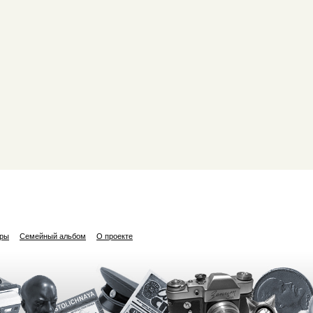
ары
Семейный альбом
О проекте