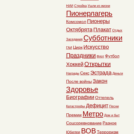
НИИ
Стройка
Ушли из жизни
Пионерлагерь
Пионеры
Комсомол
Октябрята
Плакат
Отдых
Субботники
Заседания
Искусство
Цирк
ГАИ
Праздники
Футбол
Флот
Открытки
Хоккей
Эстрада
Секс
Награды
Деньги
Закон
После войны
Здоровье
Биографии
Оттепель
Дефицит
Катастрофы
Песни
Метро
Премии
Дом и быт
Соцсоревнование
Разное
ВОВ
Терроризм
Юбилеи