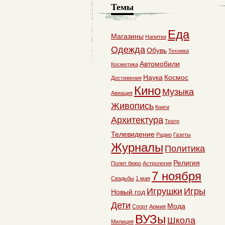
Темы
Еда
Магазины
Напитки
Одежда
Обувь
Техника
Автомобили
Косметика
Наука
Космос
Достижения
Кино
Музыка
Авиация
Живопись
Книги
Архитектура
Театр
Телевидение
Радио
Газеты
Журналы
Политика
Религия
Полит бюро
Астрология
7 ноября
Свадьбы
1 мая
Игрушки
Игры
Новый год
Дети
Мода
Спорт
Армия
ВУЗы
Школа
Милиция