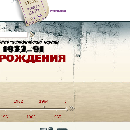
Регистрация
1962
1964
1966
1968
1970
1961
1963
1965
1967
1969