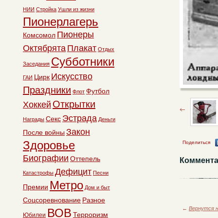
НИИ
Стройка
Ушли из жизни
Пионерлагерь
Пионеры
Комсомол
Октябрята
Плакат
Отдых
Субботники
Заседания
Искусство
Цирк
ГАИ
Праздники
Футбол
Флот
Открытки
Хоккей
Эстрада
Секс
Награды
Деньги
Закон
После войны
Здоровье
Поделиться
Биографии
Оттепель
Коммента
Дефицит
Катастрофы
Песни
Метро
Премии
Дом и быт
Соцсоревнование
Разное
←
Вернутся н
ВОВ
Терроризм
Юбилеи