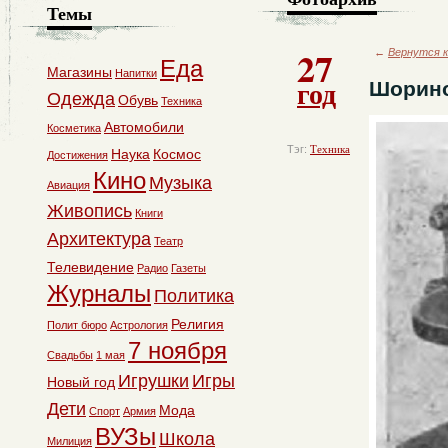
Темы
27
←
Вернутся к
Еда
Магазины
Напитки
год
Шорино
Одежда
Обувь
Техника
Автомобили
Косметика
Тэг:
Техника
Наука
Космос
Достижения
Кино
Музыка
Авиация
Живопись
Книги
Архитектура
Театр
Телевидение
Радио
Газеты
Журналы
Политика
Религия
Полит бюро
Астрология
7 ноября
Свадьбы
1 мая
Игрушки
Игры
Новый год
Дети
Мода
Спорт
Армия
ВУЗы
Школа
Милиция