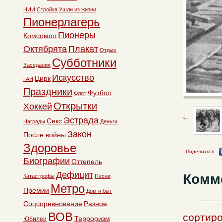
НИИ
Стройка
Ушли из жизни
Пионерлагерь
Пионеры
Комсомол
Октябрята
Плакат
Отдых
Субботники
Заседания
Искусство
Цирк
ГАИ
Праздники
Футбол
Флот
Открытки
Хоккей
Эстрада
Секс
Награды
Деньги
Закон
После войны
Здоровье
Поделиться
Биографии
Оттепель
Дефицит
Комм
Катастрофы
Песни
Метро
Премии
Дом и быт
Соцсоревнование
Разное
ВОВ
сортиро
Терроризм
Юбилеи