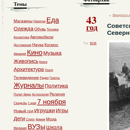
Темы
43
←
Вернутся к
Еда
Магазины
Напитки
год
Советск
Одежда
Обувь
Техника
Северны
Автомобили
Косметика
Тэг:
ВОВ
Наука
Космос
Достижения
Кино
Музыка
Авиация
Живопись
Книги
Архитектура
Театр
Телевидение
Радио
Газеты
Журналы
Политика
Религия
Полит бюро
Астрология
7 ноября
Свадьбы
1 мая
Игрушки
Игры
Новый год
Дети
Мода
Спорт
Армия
ВУЗы
Школа
Милиция