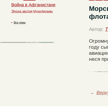
Война в Афганистане
Морс
Эпоха застоя
Мультфильмы
флота
Все темы
Автор:
T
Огромну
году сы
авиации
неся пр
←
Верн