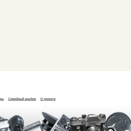
ары
Семейный альбом
О проекте