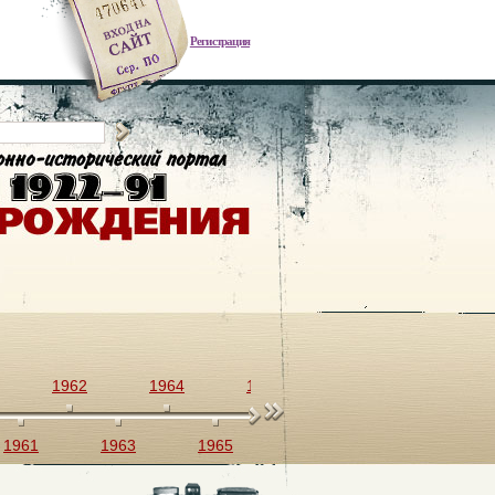
Регистрация
1962
1964
1966
1968
1970
1961
1963
1965
1967
1969