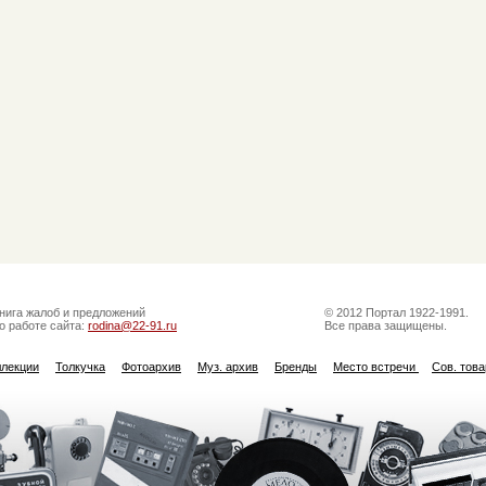
нига жалоб и предложений
© 2012 Портал 1922-1991.
о работе сайта:
rodina@22-91.ru
Все права защищены.
ллекции
Толкучка
Фотоархив
Муз. архив
Бренды
Место встречи
Сов. тов