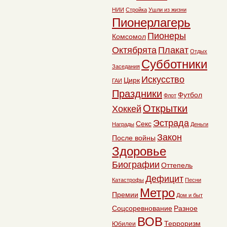
НИИ
Стройка
Ушли из жизни
Пионерлагерь
Пионеры
Комсомол
Октябрята
Плакат
Отдых
Субботники
Заседания
Искусство
Цирк
ГАИ
Праздники
Футбол
Флот
Открытки
Хоккей
Эстрада
Секс
Награды
Деньги
Закон
После войны
Здоровье
Биографии
Оттепель
Дефицит
Катастрофы
Песни
Метро
Премии
Дом и быт
Соцсоревнование
Разное
ВОВ
Терроризм
Юбилеи