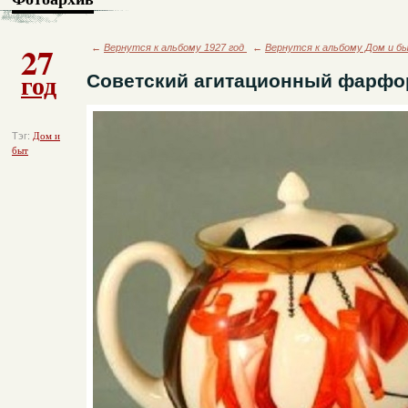
27
←
Вернутся к альбому 1927 год
←
Вернутся к альбому Дом и б
год
Советский агитационный фарфор
Тэг:
Дом и
быт