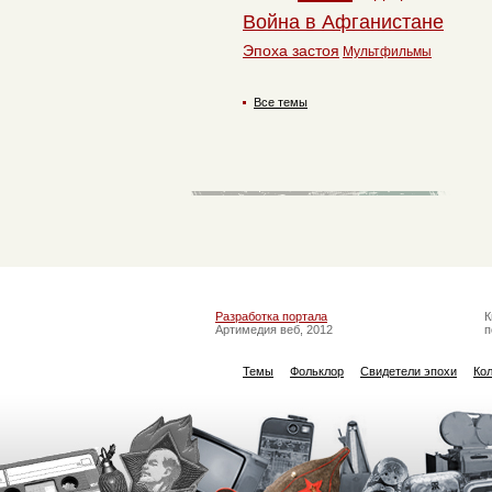
Война в Афганистане
Эпоха застоя
Мультфильмы
Все темы
Разработка портала
К
Артимедия веб, 2012
п
Темы
Фольклор
Свидетели эпохи
Ко