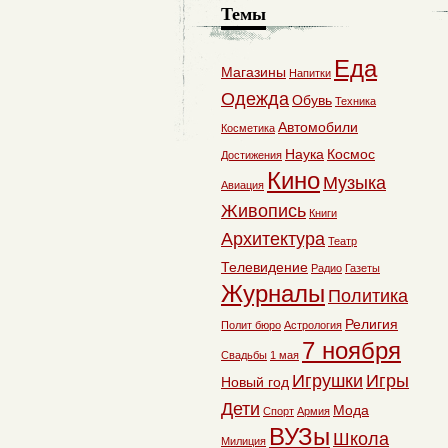
Темы
Еда
Магазины
Напитки
Одежда
Обувь
Техника
Автомобили
Косметика
Наука
Космос
Достижения
Кино
Музыка
Авиация
Живопись
Книги
Архитектура
Театр
Телевидение
Радио
Газеты
Журналы
Политика
Религия
Полит бюро
Астрология
7 ноября
Свадьбы
1 мая
Игрушки
Игры
Новый год
Дети
Мода
Спорт
Армия
ВУЗы
Школа
Милиция