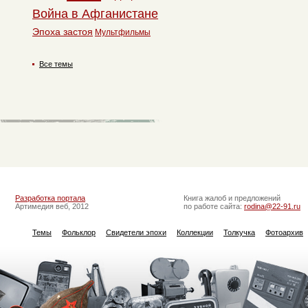
Война в Афганистане
Эпоха застоя
Мультфильмы
Все темы
Разработка портала
Книга жалоб и предложений
Артимедия веб, 2012
по работе сайта:
rodina@22-91.ru
Темы
Фольклор
Свидетели эпохи
Коллекции
Толкучка
Фотоархив