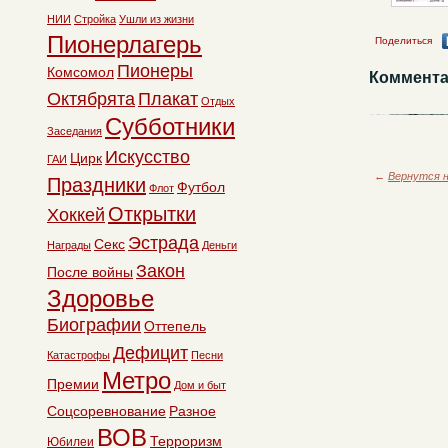
НИИ
Стройка
Ушли из жизни
Пионерлагерь
Поделиться
Пионеры
Комсомол
Коммента
Октябрята
Плакат
Отдых
Субботники
Заседания
Искусство
Цирк
ГАИ
←
Вернутся н
Праздники
Футбол
Флот
Открытки
Хоккей
Эстрада
Секс
Награды
Деньги
Закон
После войны
Здоровье
Биографии
Оттепель
Дефицит
Катастрофы
Песни
Метро
Премии
Дом и быт
Соцсоревнование
Разное
ВОВ
Терроризм
Юбилеи