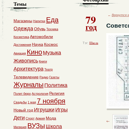
Темы
79
←
Вернутся к
Еда
Магазины
Напитки
год
Советс
Одежда
Обувь
Техника
Автомобили
Косметика
Тэг:
Школа
Наука
Космос
Достижения
Кино
Музыка
Авиация
Живопись
Книги
Архитектура
Театр
Телевидение
Радио
Газеты
Журналы
Политика
Религия
Полит бюро
Астрология
7 ноября
Свадьбы
1 мая
Игрушки
Игры
Новый год
Дети
Мода
Спорт
Армия
ВУЗы
Школа
Милиция