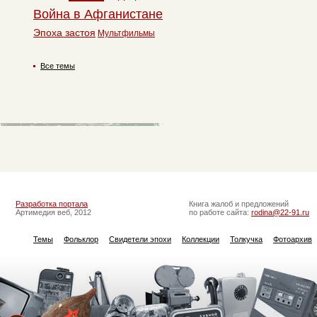
Война в Афганистане
Эпоха застоя
Мультфильмы
Все темы
Разработка портала
Книга жалоб и предложений
Артимедия веб, 2012
по работе сайта:
rodina@22-91.ru
Темы
Фольклор
Свидетели эпохи
Коллекции
Толкучка
Фотоархив