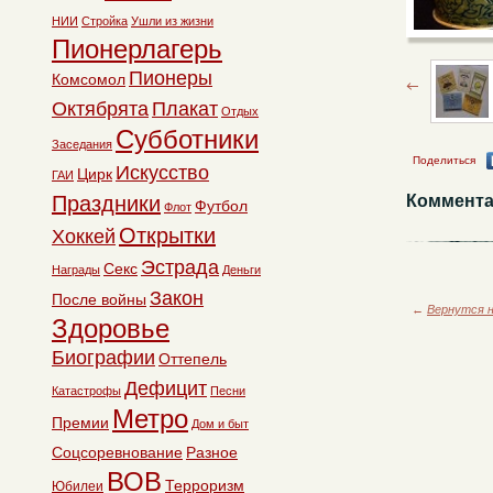
НИИ
Стройка
Ушли из жизни
Пионерлагерь
Пионеры
Комсомол
Октябрята
Плакат
Отдых
Субботники
Заседания
Поделиться
Искусство
Цирк
ГАИ
Праздники
Коммента
Футбол
Флот
Открытки
Хоккей
Эстрада
Секс
Награды
Деньги
Закон
После войны
←
Вернутся н
Здоровье
Биографии
Оттепель
Дефицит
Катастрофы
Песни
Метро
Премии
Дом и быт
Соцсоревнование
Разное
ВОВ
Терроризм
Юбилеи