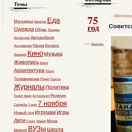
Темы
75
←
Вернутся к
Еда
Магазины
Напитки
год
Советс
Одежда
Обувь
Техника
Автомобили
Косметика
Тэг:
Напитки
Наука
Космос
Достижения
Кино
Музыка
Авиация
Живопись
Книги
Архитектура
Театр
Телевидение
Радио
Газеты
Журналы
Политика
Религия
Полит бюро
Астрология
7 ноября
Свадьбы
1 мая
Игрушки
Игры
Новый год
Дети
Мода
Спорт
Армия
ВУЗы
Школа
Милиция