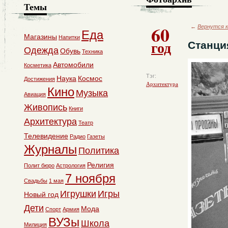
Темы
60
←
Вернутся к
Еда
Магазины
Напитки
год
Станци
Одежда
Обувь
Техника
Автомобили
Косметика
Тэг:
Наука
Космос
Достижения
Архитектура
Кино
Музыка
Авиация
Живопись
Книги
Архитектура
Театр
Телевидение
Радио
Газеты
Журналы
Политика
Религия
Полит бюро
Астрология
7 ноября
Свадьбы
1 мая
Игрушки
Игры
Новый год
Дети
Мода
Спорт
Армия
ВУЗы
Школа
Милиция