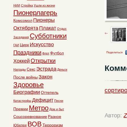
НИИ
Стройка
Ушли из жизни
Пионерлагерь
Пионеры
Комсомол
Октябрята
Плакат
Отдых
Субботники
Заседания
Искусство
Цирк
ГАИ
Праздники
Поделиться
Футбол
Флот
Открытки
Хоккей
Комм
Эстрада
Секс
Награды
Деньги
Закон
После войны
Здоровье
сортиро
Биографии
Оттепель
Дефицит
Катастрофы
Песни
Метро
Премии
Дом и быт
Автор:
Z
Соцсоревнование
Разное
ВОВ
Терроризм
Юбилеи