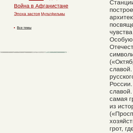
Станции
Война в Афганистане
построе
Эпоха застоя
Мультфильмы
архитек
посвяще
Все темы
чувства
Особую 
Отечест
символи
(«Октяб
славой.
русског
России.
славой
самая г
из исто
(«Просп
хозяйст
грот, г