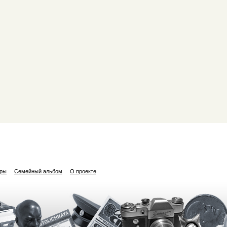
ары
Семейный альбом
О проекте