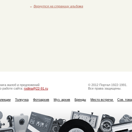
←
Вернутся на страницу альбома
нига жалоб и предложений
© 2012 Портал 1922-1991.
о работе сайта:
rodina@22-91.ru
Все права защищены.
ллекции
Толкучка
Фотоархив
Муз. архив
Бренды
Место встречи
Сов. тов