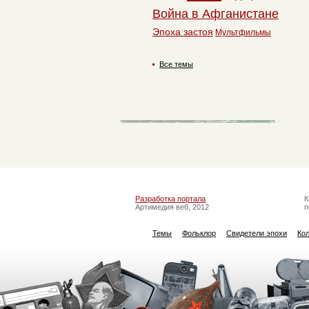
Война в Афганистане
Эпоха застоя
Мультфильмы
Все темы
Разработка портала
К
Артимедия веб, 2012
п
Темы
Фольклор
Свидетели эпохи
Ко