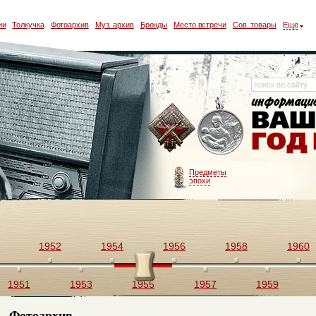
ии
Толкучка
Фотоархив
Муз. архив
Бренды
Место встречи
Сов. товары
Еще
Предметы
эпохи
1952
1954
1956
1958
1960
1951
1953
1955
1957
1959
Фотоархив