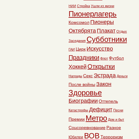
НИИ
Стройка
Ушли из жизни
Пионерлагерь
Пионеры
Комсомол
Октябрята
Плакат
Отдых
Субботники
Заседания
Искусство
Цирк
ГАИ
Праздники
Футбол
Флот
Открытки
Хоккей
Эстрада
Секс
Награды
Деньги
Закон
После войны
Здоровье
Биографии
Оттепель
Дефицит
Катастрофы
Песни
Метро
Премии
Дом и быт
Соцсоревнование
Разное
ВОВ
Терроризм
Юбилеи