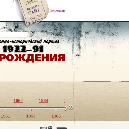
Регистрация
1962
1964
1966
1968
1970
1961
1963
1965
1967
1969