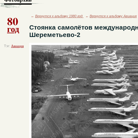
80
←
Вернутся к альбому 1980 год
←
Вернутся к альбому Авиация
год
Стоянка самолётов международн
Шереметьево-2
Тэг:
Авиация