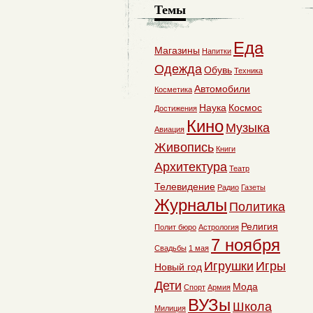
Темы
Еда
Магазины
Напитки
Одежда
Обувь
Техника
Автомобили
Косметика
Наука
Космос
Достижения
Кино
Музыка
Авиация
Живопись
Книги
Архитектура
Театр
Телевидение
Радио
Газеты
Журналы
Политика
Религия
Полит бюро
Астрология
7 ноября
Свадьбы
1 мая
Игрушки
Игры
Новый год
Дети
Мода
Спорт
Армия
ВУЗы
Школа
Милиция