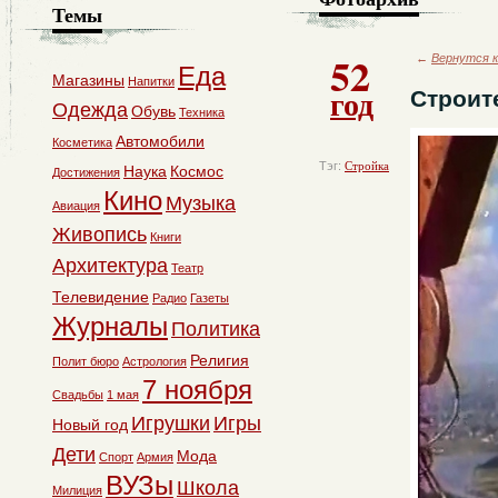
Темы
52
←
Вернутся к
Еда
Магазины
Напитки
год
Строит
Одежда
Обувь
Техника
Автомобили
Косметика
Тэг:
Стройка
Наука
Космос
Достижения
Кино
Музыка
Авиация
Живопись
Книги
Архитектура
Театр
Телевидение
Радио
Газеты
Журналы
Политика
Религия
Полит бюро
Астрология
7 ноября
Свадьбы
1 мая
Игрушки
Игры
Новый год
Дети
Мода
Спорт
Армия
ВУЗы
Школа
Милиция