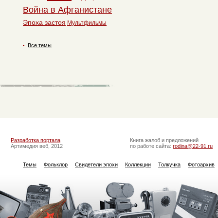
Война в Афганистане
Эпоха застоя
Мультфильмы
Все темы
Разработка портала
Книга жалоб и предложений
Артимедия веб, 2012
по работе сайта:
rodina@22-91.ru
Темы
Фольклор
Свидетели эпохи
Коллекции
Толкучка
Фотоархив