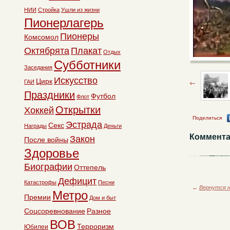
НИИ
Стройка
Ушли из жизни
Пионерлагерь
Пионеры
Комсомол
Октябрята
Плакат
Отдых
Субботники
Заседания
Искусство
Цирк
ГАИ
Праздники
Футбол
Флот
Открытки
Хоккей
Поделиться
Эстрада
Секс
Награды
Деньги
Коммента
Закон
После войны
Здоровье
Биографии
Оттепель
Дефицит
Катастрофы
Песни
←
Вернутся н
Метро
Премии
Дом и быт
Соцсоревнование
Разное
ВОВ
Терроризм
Юбилеи