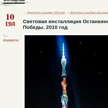
10
←
Вернутся к альбому 2010 год
←
Вернутся к альбому Архите
год
Световая инсталляция Останкин
Победы. 2010 год
Тэг:
Архитектура