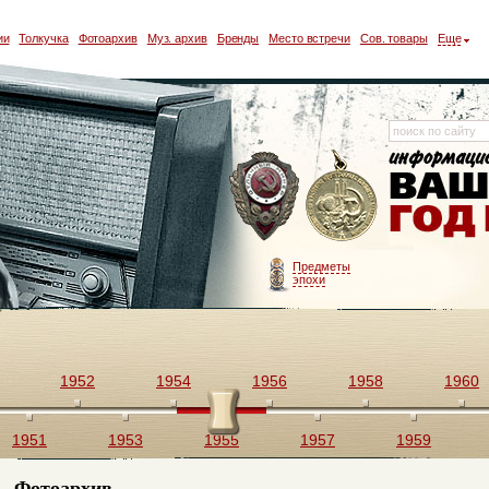
ии
Толкучка
Фотоархив
Муз. архив
Бренды
Место встречи
Сов. товары
Еще
Предметы
эпохи
1952
1954
1956
1958
1960
1951
1953
1955
1957
1959
Фотоархив