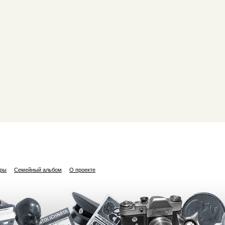
ары
Семейный альбом
О проекте