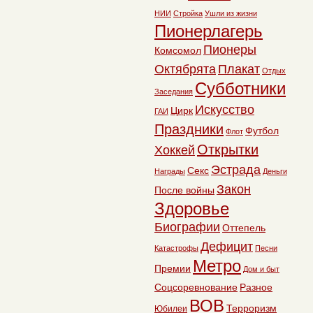
НИИ
Стройка
Ушли из жизни
Пионерлагерь
Пионеры
Комсомол
Октябрята
Плакат
Отдых
Субботники
Заседания
Искусство
Цирк
ГАИ
Праздники
Футбол
Флот
Открытки
Хоккей
Эстрада
Секс
Награды
Деньги
Закон
После войны
Здоровье
Биографии
Оттепель
Дефицит
Катастрофы
Песни
Метро
Премии
Дом и быт
Соцсоревнование
Разное
ВОВ
Терроризм
Юбилеи