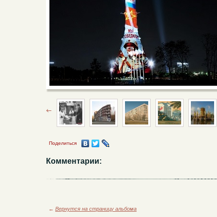
Поделиться
Комментарии:
←
Вернутся на страницу альбома