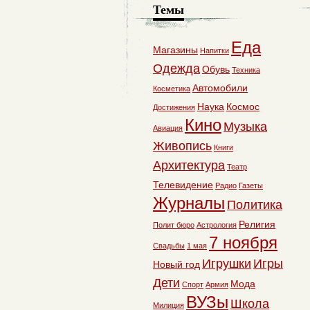
Темы
Еда
Магазины
Напитки
Одежда
Обувь
Техника
Автомобили
Косметика
Наука
Космос
Достижения
Кино
Музыка
Авиация
Живопись
Книги
Архитектура
Театр
Телевидение
Радио
Газеты
Журналы
Политика
Религия
Полит бюро
Астрология
7 ноября
Свадьбы
1 мая
Игрушки
Игры
Новый год
Дети
Мода
Спорт
Армия
ВУЗы
Школа
Милиция