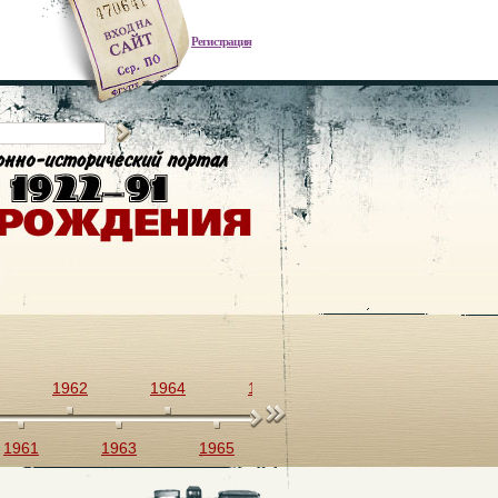
Регистрация
1962
1964
1966
1968
1970
1961
1963
1965
1967
1969