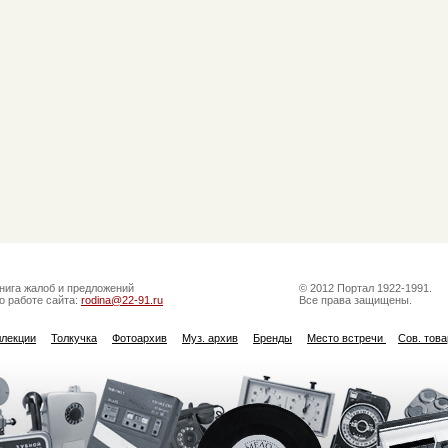
нига жалоб и предложений
© 2012 Портал 1922-1991.
о работе сайта:
rodina@22-91.ru
Все права защищены.
ллекции
Толкучка
Фотоархив
Муз. архив
Бренды
Место встречи
Сов. тов