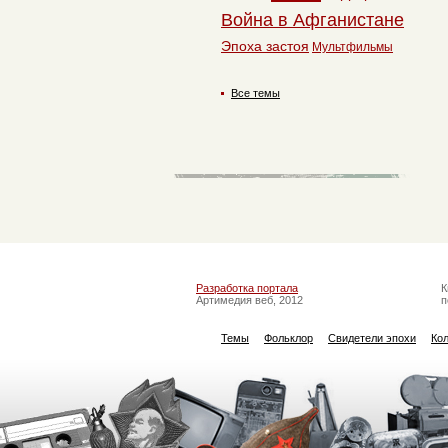
Война в Афганистане
Эпоха застоя
Мультфильмы
Все темы
Разработка портала
К
Артимедия веб, 2012
п
Темы
Фольклор
Свидетели эпохи
Ко