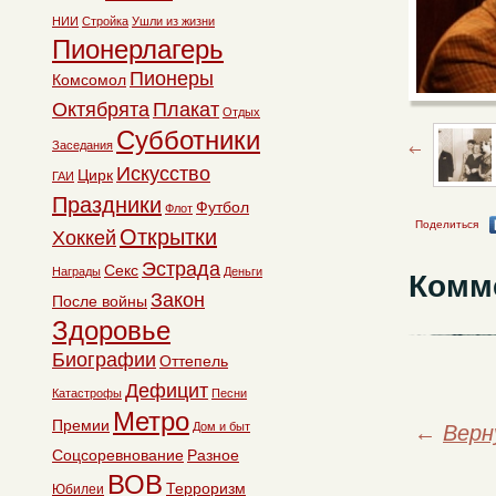
НИИ
Стройка
Ушли из жизни
Пионерлагерь
Пионеры
Комсомол
Октябрята
Плакат
Отдых
Субботники
Заседания
Искусство
Цирк
ГАИ
Праздники
Футбол
Флот
Поделиться
Открытки
Хоккей
Эстрада
Секс
Награды
Деньги
Комм
Закон
После войны
Здоровье
Биографии
Оттепель
Дефицит
Катастрофы
Песни
Метро
Премии
Дом и быт
←
Верн
Соцсоревнование
Разное
ВОВ
Терроризм
Юбилеи