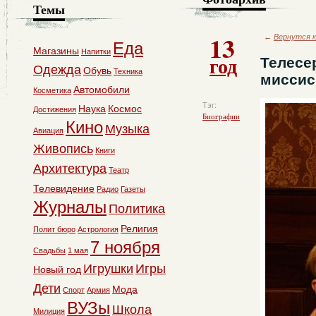
Темы
13
←
Вернутся к
Еда
Магазины
Напитки
год
Телесе
Одежда
Обувь
Техника
миссис
Автомобили
Косметика
Тэг:
Наука
Космос
Достижения
Биографии
Кино
Музыка
Авиация
Живопись
Книги
Архитектура
Театр
Телевидение
Радио
Газеты
Журналы
Политика
Религия
Полит бюро
Астрология
7 ноября
Свадьбы
1 мая
Игрушки
Игры
Новый год
Дети
Мода
Спорт
Армия
ВУЗы
Школа
Милиция