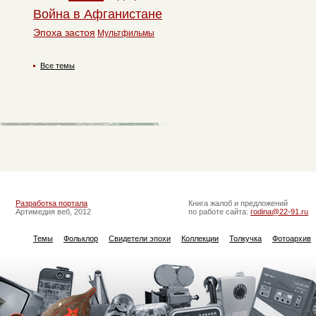
Война в Афганистане
Эпоха застоя
Мультфильмы
Все темы
Разработка портала
Книга жалоб и предложений
Артимедия веб, 2012
по работе сайта:
rodina@22-91.ru
Темы
Фольклор
Свидетели эпохи
Коллекции
Толкучка
Фотоархив