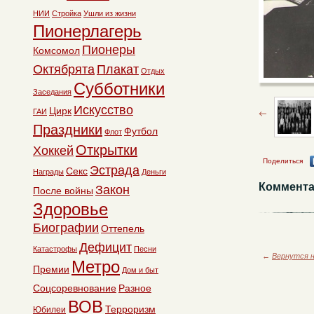
НИИ
Стройка
Ушли из жизни
Пионерлагерь
Пионеры
Комсомол
Октябрята
Плакат
Отдых
Субботники
Заседания
Искусство
Цирк
ГАИ
Праздники
Футбол
Флот
Открытки
Хоккей
Поделиться
Эстрада
Секс
Награды
Деньги
Коммента
Закон
После войны
Здоровье
Биографии
Оттепель
Дефицит
Катастрофы
Песни
←
Вернутся н
Метро
Премии
Дом и быт
Соцсоревнование
Разное
ВОВ
Терроризм
Юбилеи