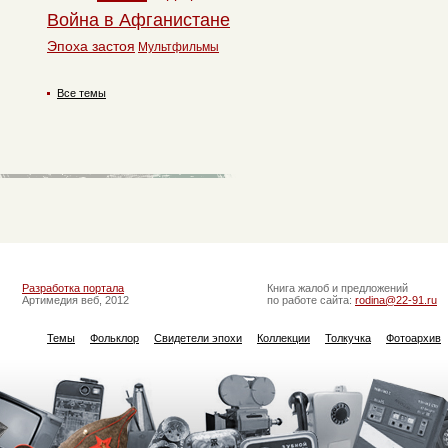
Война в Афганистане
Эпоха застоя
Мультфильмы
Все темы
Разработка портала
Книга жалоб и предложений
Артимедия веб, 2012
по работе сайта:
rodina@22-91.ru
Темы
Фольклор
Свидетели эпохи
Коллекции
Толкучка
Фотоархив