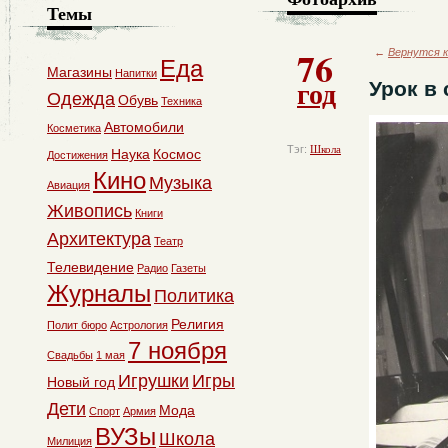
Темы
76
←
Вернутся к
Еда
Магазины
Напитки
год
Урок в
Одежда
Обувь
Техника
Автомобили
Косметика
Тэг:
Школа
Наука
Космос
Достижения
Кино
Музыка
Авиация
Живопись
Книги
Архитектура
Театр
Телевидение
Радио
Газеты
Журналы
Политика
Религия
Полит бюро
Астрология
7 ноября
Свадьбы
1 мая
Игрушки
Игры
Новый год
Дети
Мода
Спорт
Армия
ВУЗы
Школа
Милиция