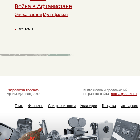
Война в Афганистане
Эпоха застоя
Мультфильмы
Все темы
Разработка портала
Книга жалоб и предложений
Артимедия веб, 2012
по работе сайта:
rodina@22-91.ru
Темы
Фольклор
Свидетели эпохи
Коллекции
Толкучка
Фотоархив