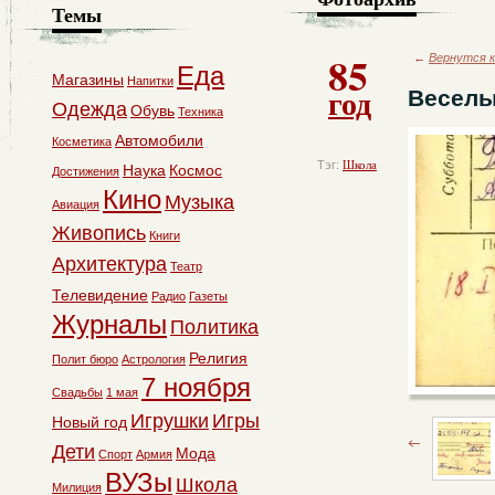
Темы
85
←
Вернутся к
Еда
Магазины
Напитки
год
Веселы
Одежда
Обувь
Техника
Автомобили
Косметика
Тэг:
Школа
Наука
Космос
Достижения
Кино
Музыка
Авиация
Живопись
Книги
Архитектура
Театр
Телевидение
Радио
Газеты
Журналы
Политика
Религия
Полит бюро
Астрология
7 ноября
Свадьбы
1 мая
Игрушки
Игры
Новый год
Дети
Мода
Спорт
Армия
ВУЗы
Школа
Милиция