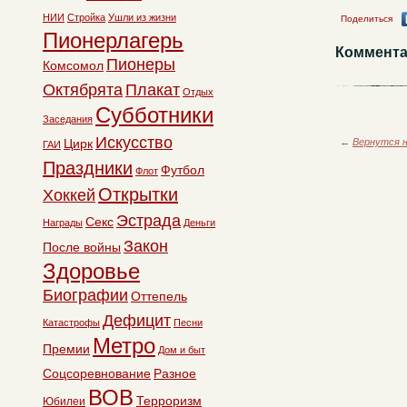
НИИ
Стройка
Ушли из жизни
Поделиться
Пионерлагерь
Коммента
Пионеры
Комсомол
Октябрята
Плакат
Отдых
Субботники
Заседания
Искусство
←
Вернутся н
Цирк
ГАИ
Праздники
Футбол
Флот
Открытки
Хоккей
Эстрада
Секс
Награды
Деньги
Закон
После войны
Здоровье
Биографии
Оттепель
Дефицит
Катастрофы
Песни
Метро
Премии
Дом и быт
Соцсоревнование
Разное
ВОВ
Терроризм
Юбилеи