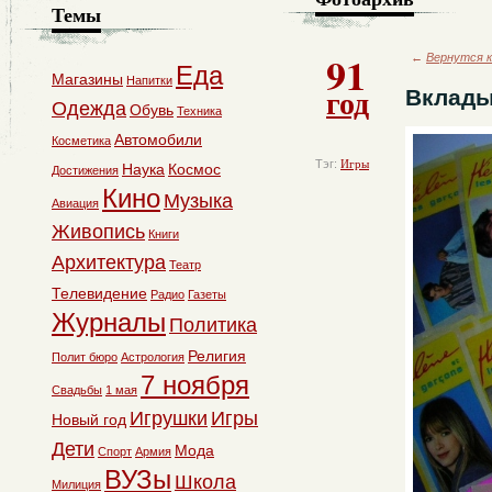
Темы
91
←
Вернутся к
Еда
Магазины
Напитки
год
Вклады
Одежда
Обувь
Техника
Автомобили
Косметика
Тэг:
Игры
Наука
Космос
Достижения
Кино
Музыка
Авиация
Живопись
Книги
Архитектура
Театр
Телевидение
Радио
Газеты
Журналы
Политика
Религия
Полит бюро
Астрология
7 ноября
Свадьбы
1 мая
Игрушки
Игры
Новый год
Дети
Мода
Спорт
Армия
ВУЗы
Школа
Милиция