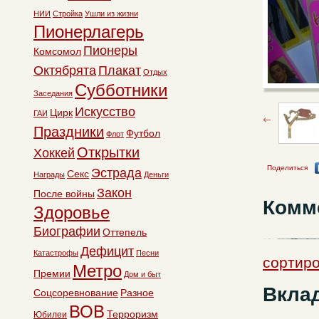
НИИ
Стройка
Ушли из жизни
Пионерлагерь
Пионеры
Комсомол
Октябрята
Плакат
Отдых
Субботники
Заседания
Искусство
Цирк
ГАИ
Праздники
Футбол
Флот
Открытки
Хоккей
Поделиться
Эстрада
Секс
Награды
Деньги
Закон
После войны
Комм
Здоровье
Биографии
Оттепель
Дефицит
Катастрофы
Песни
сортиро
Метро
Премии
Дом и быт
Вклад
Соцсоревнование
Разное
ВОВ
Терроризм
Юбилеи