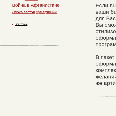
Если вы
Война в Афганистане
ваши ба
Эпоха застоя
Мультфильмы
для Вас
Вы смож
Все темы
стилизо
оформле
програм
В пакет
оформле
комплек
желаний
же арти