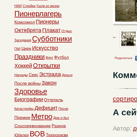
НИИ
Стройка
Ушли из жизни
Пионерлагерь
Пионеры
Комсомол
Октябрята
Плакат
Отдых
Субботники
Заседания
Искусство
Цирк
ГАИ
Праздники
Футбол
Флот
Поделиться
Открытки
Хоккей
Комм
Эстрада
Секс
Награды
Деньги
Закон
После войны
Здоровье
сортиро
Биографии
Оттепель
Дефицит
Катастрофы
Песни
А сей
Метро
Премии
Дом и быт
Соцсоревнование
Разное
Автор:
p
ВОВ
Терроризм
Юбилеи