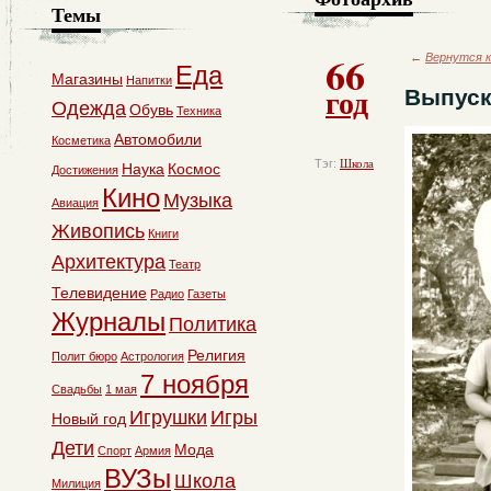
Темы
66
←
Вернутся к
Еда
Магазины
Напитки
год
Выпуск
Одежда
Обувь
Техника
Автомобили
Косметика
Тэг:
Школа
Наука
Космос
Достижения
Кино
Музыка
Авиация
Живопись
Книги
Архитектура
Театр
Телевидение
Радио
Газеты
Журналы
Политика
Религия
Полит бюро
Астрология
7 ноября
Свадьбы
1 мая
Игрушки
Игры
Новый год
Дети
Мода
Спорт
Армия
ВУЗы
Школа
Милиция