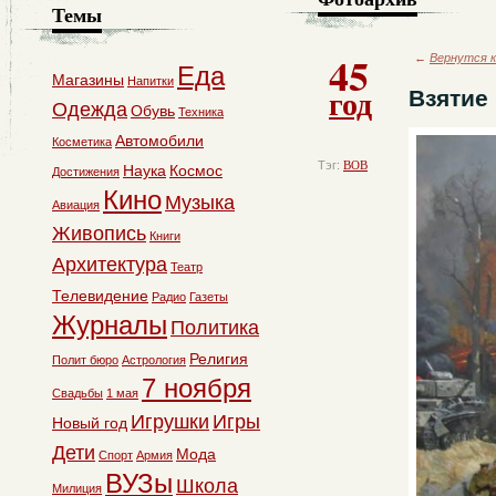
Темы
45
←
Вернутся к
Еда
Магазины
Напитки
год
Взятие
Одежда
Обувь
Техника
Автомобили
Косметика
Тэг:
ВОВ
Наука
Космос
Достижения
Кино
Музыка
Авиация
Живопись
Книги
Архитектура
Театр
Телевидение
Радио
Газеты
Журналы
Политика
Религия
Полит бюро
Астрология
7 ноября
Свадьбы
1 мая
Игрушки
Игры
Новый год
Дети
Мода
Спорт
Армия
ВУЗы
Школа
Милиция