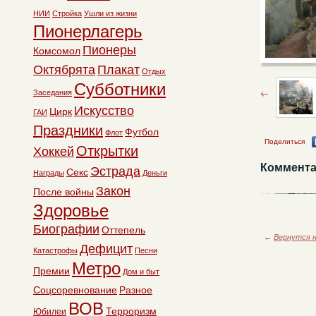
НИИ
Стройка
Ушли из жизни
Пионерлагерь
Пионеры
Комсомол
Октябрята
Плакат
Отдых
Субботники
Заседания
Искусство
Цирк
ГАИ
Праздники
Футбол
Флот
Поделиться
Открытки
Хоккей
Коммента
Эстрада
Секс
Награды
Деньги
Закон
После войны
Здоровье
Биографии
Оттепель
←
Вернутся н
Дефицит
Катастрофы
Песни
Метро
Премии
Дом и быт
Соцсоревнование
Разное
ВОВ
Терроризм
Юбилеи