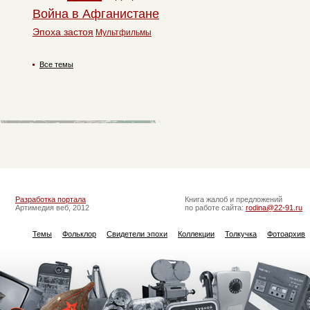
Война в Афганистане
Эпоха застоя
Мультфильмы
Все темы
Разработка портала
Книга жалоб и предложений
Артимедия веб, 2012
по работе сайта:
rodina@22-91.ru
Темы
Фольклор
Свидетели эпохи
Коллекции
Толкучка
Фотоархив