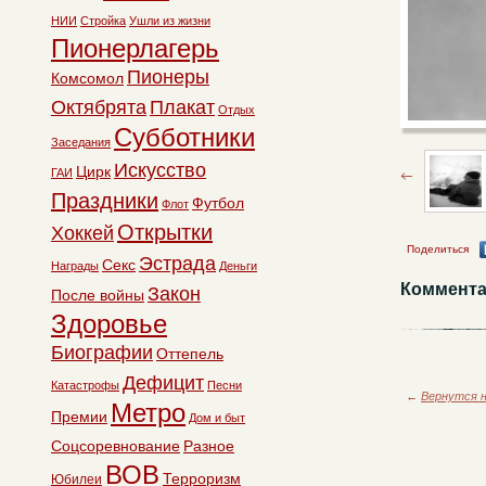
НИИ
Стройка
Ушли из жизни
Пионерлагерь
Пионеры
Комсомол
Октябрята
Плакат
Отдых
Субботники
Заседания
Искусство
Цирк
ГАИ
Праздники
Футбол
Флот
Открытки
Хоккей
Поделиться
Эстрада
Секс
Награды
Деньги
Коммента
Закон
После войны
Здоровье
Биографии
Оттепель
Дефицит
Катастрофы
Песни
←
Вернутся н
Метро
Премии
Дом и быт
Соцсоревнование
Разное
ВОВ
Терроризм
Юбилеи