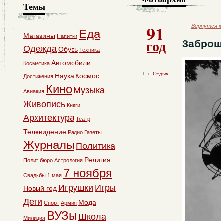
Темы
91
←
Вернутся к
Еда
Магазины
Напитки
год
Заброш
Одежда
Обувь
Техника
Автомобили
Косметика
Тэг:
Отдых
Наука
Космос
Достижения
Кино
Музыка
Авиация
Живопись
Книги
Архитектура
Театр
Телевидение
Радио
Газеты
Журналы
Политика
Религия
Полит бюро
Астрология
7 ноября
Свадьбы
1 мая
Игрушки
Игры
Новый год
Дети
Мода
Спорт
Армия
ВУЗы
Школа
Милиция