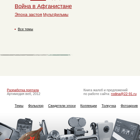
Война в Афганистане
Эпоха застоя
Мультфильмы
Все темы
Разработка портала
Книга жалоб и предложений
Артимедия веб, 2012
по работе сайта:
rodina@22-91.ru
Темы
Фольклор
Свидетели эпохи
Коллекции
Толкучка
Фотоархив