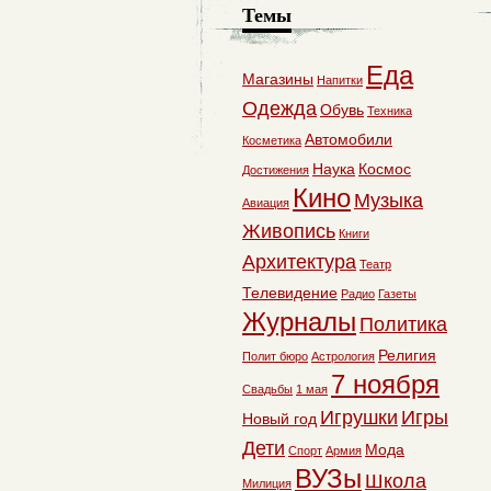
Темы
Еда
Магазины
Напитки
Одежда
Обувь
Техника
Автомобили
Косметика
Наука
Космос
Достижения
Кино
Музыка
Авиация
Живопись
Книги
Архитектура
Театр
Телевидение
Радио
Газеты
Журналы
Политика
Религия
Полит бюро
Астрология
7 ноября
Свадьбы
1 мая
Игрушки
Игры
Новый год
Дети
Мода
Спорт
Армия
ВУЗы
Школа
Милиция