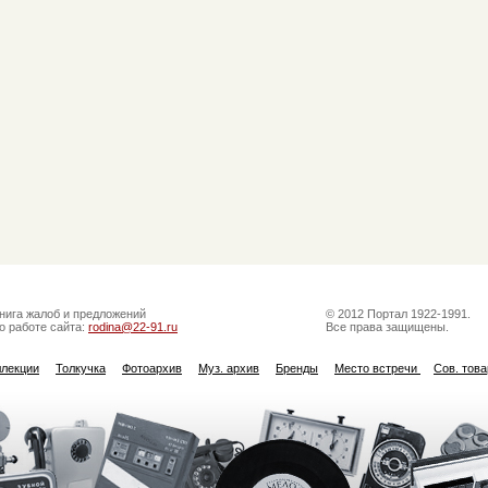
нига жалоб и предложений
© 2012 Портал 1922-1991.
о работе сайта:
rodina@22-91.ru
Все права защищены.
ллекции
Толкучка
Фотоархив
Муз. архив
Бренды
Место встречи
Сов. тов