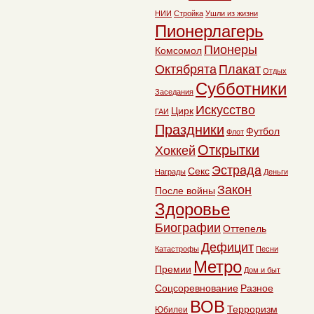
НИИ
Стройка
Ушли из жизни
Пионерлагерь
Пионеры
Комсомол
Октябрята
Плакат
Отдых
Субботники
Заседания
Искусство
Цирк
ГАИ
Праздники
Футбол
Флот
Открытки
Хоккей
Эстрада
Секс
Награды
Деньги
Закон
После войны
Здоровье
Биографии
Оттепель
Дефицит
Катастрофы
Песни
Метро
Премии
Дом и быт
Соцсоревнование
Разное
ВОВ
Терроризм
Юбилеи