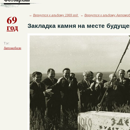
69
←
Вернутся к альбому 1969 год
←
Вернутся к альбому Автомо
год
Закладка камня на месте будущ
Тэг:
Автомобили