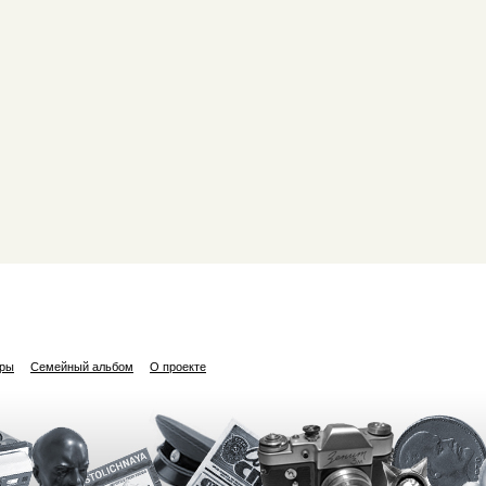
ары
Семейный альбом
О проекте