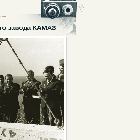
били
его завода КАМАЗ