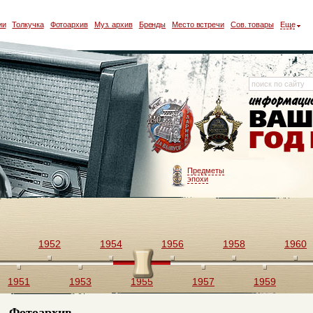
ии
Толкучка
Фотоархив
Муз. архив
Бренды
Место встречи
Сов. товары
Еще
Предметы
эпохи
1952
1954
1956
1958
1960
1951
1953
1955
1957
1959
Фотоархив