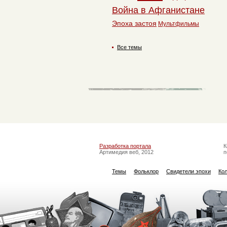
Война в Афганистане
Эпоха застоя
Мультфильмы
Все темы
Разработка портала
К
Артимедия веб, 2012
п
Темы
Фольклор
Свидетели эпохи
Ко