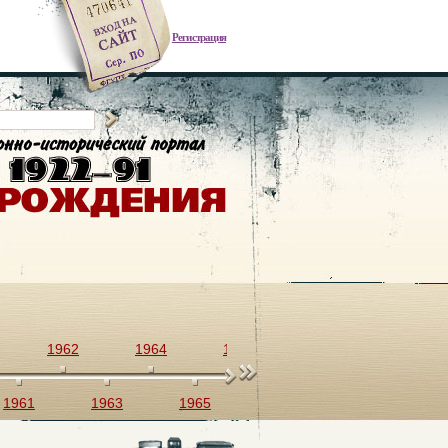
Регистрация
1962
1964
1966
1968
1970
1961
1963
1965
1967
1969