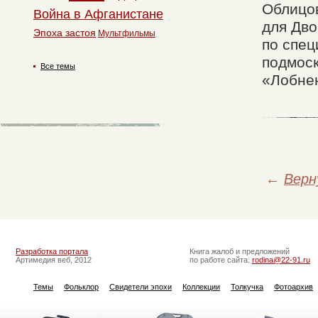
Облицов
Война в Афганистане
для Дво
Эпоха застоя
Мультфильмы
по спец
подмоск
Все темы
«Лобнен
←
Верн
Разработка портала
Книга жалоб и предложений
Артимедия веб, 2012
по работе сайта:
rodina@22-91.ru
Темы
Фольклор
Свидетели эпохи
Коллекции
Толкучка
Фотоархив