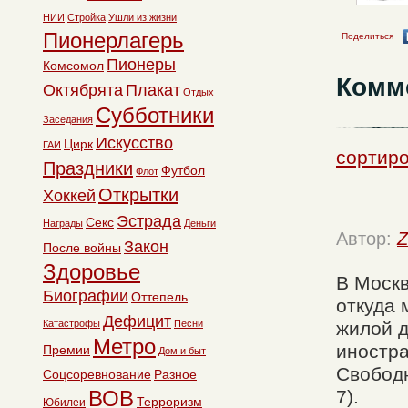
НИИ
Стройка
Ушли из жизни
Пионерлагерь
Поделиться
Пионеры
Комсомол
Комм
Октябрята
Плакат
Отдых
Субботники
Заседания
Искусство
Цирк
ГАИ
сортиро
Праздники
Футбол
Флот
Открытки
Хоккей
Эстрада
Секс
Награды
Деньги
Автор:
Z
Закон
После войны
Здоровье
В Москв
Биографии
Оттепель
откуда 
Дефицит
Катастрофы
Песни
жилой д
Метро
иностра
Премии
Дом и быт
Свободн
Соцсоревнование
Разное
ВОВ
7).
Терроризм
Юбилеи