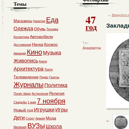
Темы
47
←
Вернутся к
Еда
Магазины
Напитки
год
Заклад
Одежда
Обувь
Техника
Автомобили
Косметика
Тэг:
Наука
Космос
Достижения
Архитектура
Кино
Музыка
Авиация
Живопись
Книги
Архитектура
Театр
Телевидение
Радио
Газеты
Журналы
Политика
Религия
Полит бюро
Астрология
7 ноября
Свадьбы
1 мая
Игрушки
Игры
Новый год
Дети
Мода
Спорт
Армия
ВУЗы
Школа
Милиция