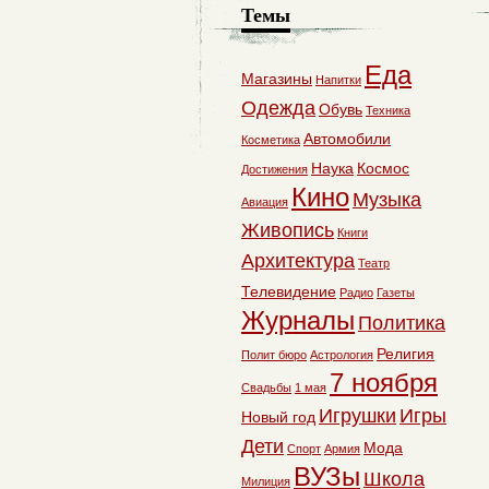
Темы
Еда
Магазины
Напитки
Одежда
Обувь
Техника
Автомобили
Косметика
Наука
Космос
Достижения
Кино
Музыка
Авиация
Живопись
Книги
Архитектура
Театр
Телевидение
Радио
Газеты
Журналы
Политика
Религия
Полит бюро
Астрология
7 ноября
Свадьбы
1 мая
Игрушки
Игры
Новый год
Дети
Мода
Спорт
Армия
ВУЗы
Школа
Милиция