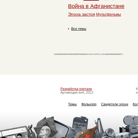
Война в Афганистане
Эпоха застоя
Мультфильмы
Все темы
Разработка портала
К
Артимедия веб, 2012
п
Темы
Фольклор
Свидетели эпохи
Ко