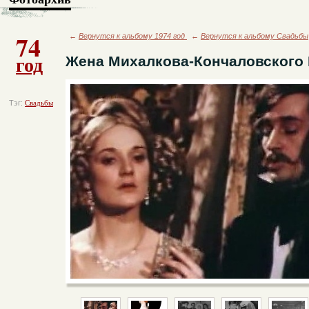
74
←
Вернутся к альбому 1974 год
←
Вернутся к альбому Свадьбы
год
Жена Михалкова-Кончаловского 
Тэг:
Свадьбы