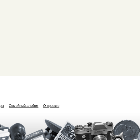
ары
Семейный альбом
О проекте