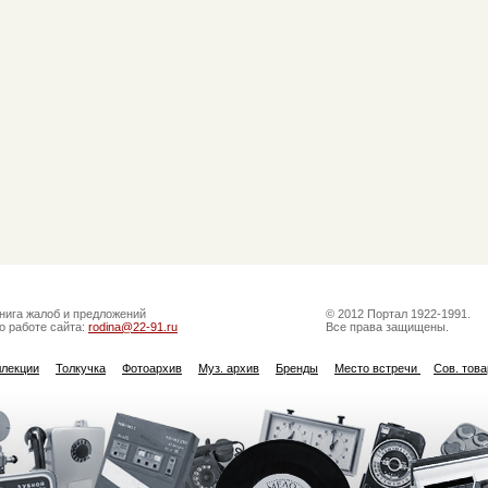
нига жалоб и предложений
© 2012 Портал 1922-1991.
о работе сайта:
rodina@22-91.ru
Все права защищены.
ллекции
Толкучка
Фотоархив
Муз. архив
Бренды
Место встречи
Сов. тов