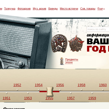
ии
Толкучка
Фотоархив
Муз. архив
Бренды
Место встречи
Сов. товары
Еще
Предметы
эпохи
1952
1954
1956
1958
1960
1951
1953
1955
1957
1959
Фотоархив