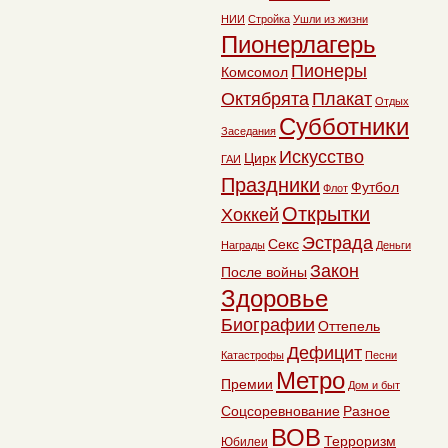
НИИ
Стройка
Ушли из жизни
Пионерлагерь
Пионеры
Комсомол
Октябрята
Плакат
Отдых
Субботники
Заседания
Искусство
Цирк
ГАИ
Праздники
Футбол
Флот
Открытки
Хоккей
Эстрада
Секс
Награды
Деньги
Закон
После войны
Здоровье
Биографии
Оттепель
Дефицит
Катастрофы
Песни
Метро
Премии
Дом и быт
Соцсоревнование
Разное
ВОВ
Терроризм
Юбилеи