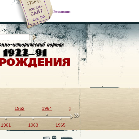
Регистрация
1962
1964
1966
1968
1970
1961
1963
1965
1967
1969