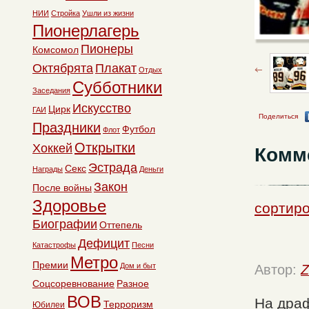
НИИ
Стройка
Ушли из жизни
Пионерлагерь
Пионеры
Комсомол
Октябрята
Плакат
Отдых
Субботники
Заседания
Искусство
Цирк
ГАИ
Поделиться
Праздники
Футбол
Флот
Открытки
Хоккей
Комм
Эстрада
Секс
Награды
Деньги
Закон
После войны
Здоровье
сортиро
Биографии
Оттепель
Дефицит
Катастрофы
Песни
Метро
Премии
Дом и быт
Автор:
Z
Соцсоревнование
Разное
ВОВ
На драф
Терроризм
Юбилеи