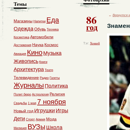
Темы
86
←
Вернутся к
Еда
Магазины
Напитки
год
Знамен
Одежда
Обувь
Техника
Автомобили
Косметика
Тэг:
Хоккей
Наука
Космос
Достижения
Кино
Музыка
Авиация
Живопись
Книги
Архитектура
Театр
Телевидение
Радио
Газеты
Журналы
Политика
Религия
Полит бюро
Астрология
7 ноября
Свадьбы
1 мая
Игрушки
Игры
Новый год
Дети
Мода
Спорт
Армия
ВУЗы
Школа
Милиция