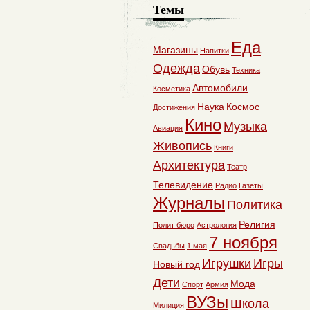
Темы
Еда
Магазины
Напитки
Одежда
Обувь
Техника
Автомобили
Косметика
Наука
Космос
Достижения
Кино
Музыка
Авиация
Живопись
Книги
Архитектура
Театр
Телевидение
Радио
Газеты
Журналы
Политика
Религия
Полит бюро
Астрология
7 ноября
Свадьбы
1 мая
Игрушки
Игры
Новый год
Дети
Мода
Спорт
Армия
ВУЗы
Школа
Милиция