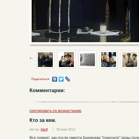
Поделиться
Комментарии:
сортировать по возрастанию
Кто за кем.
Автор:
Nerll
29 мая 2012
Все помнят, как после смерти Брежнева "покосило" ряды пол