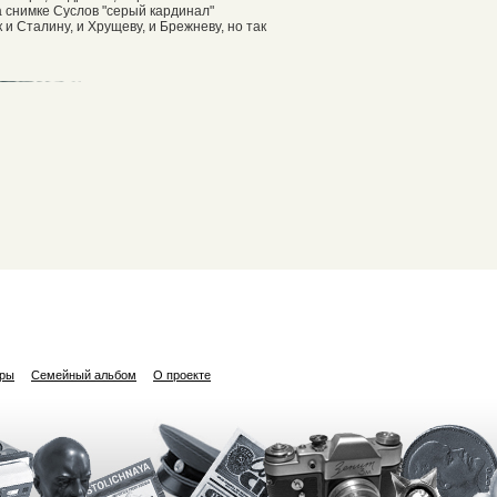
а снимке Суслов "серый кардинал"
 и Сталину, и Хрущеву, и Брежневу, но так
ары
Семейный альбом
О проекте