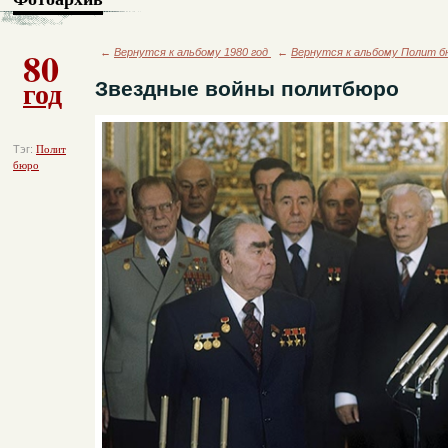
80
←
Вернутся к альбому 1980 год
←
Вернутся к альбому Полит б
год
Звездные войны политбюро
Тэг:
Полит
бюро