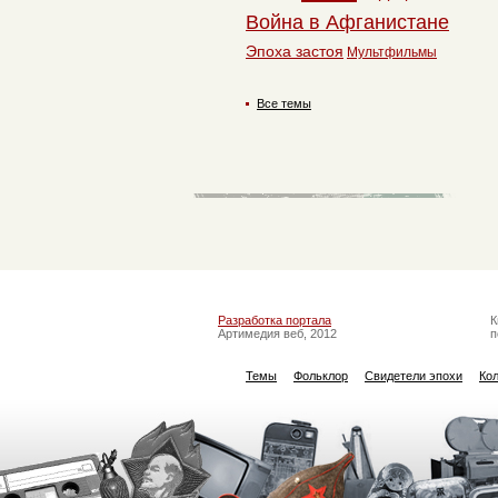
Война в Афганистане
Эпоха застоя
Мультфильмы
Все темы
Разработка портала
К
Артимедия веб, 2012
п
Темы
Фольклор
Свидетели эпохи
Ко