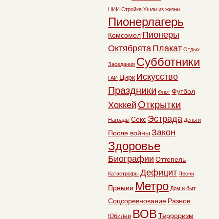
НИИ
Стройка
Ушли из жизни
Пионерлагерь
Пионеры
Комсомол
Октябрята
Плакат
Отдых
Субботники
Заседания
Искусство
Цирк
ГАИ
Праздники
Футбол
Флот
Открытки
Хоккей
Эстрада
Секс
Награды
Деньги
Закон
После войны
Здоровье
Биографии
Оттепель
Дефицит
Катастрофы
Песни
Метро
Премии
Дом и быт
Соцсоревнование
Разное
ВОВ
Терроризм
Юбилеи