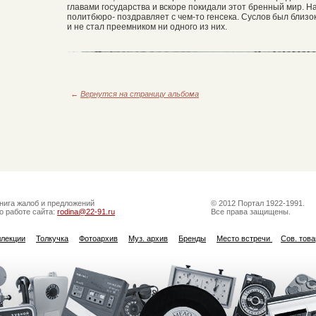
главами государства и вскоре покидали этот бренный мир. Н
политбюро- поздравляет с чем-то генсека. Суслов был близок
и не стал преемником ни одного из них.
←
Вернутся на страницу альбома
нига жалоб и предложений
© 2012 Портал 1922-1991.
о работе сайта:
rodina@22-91.ru
Все права защищены.
ллекции
Толкучка
Фотоархив
Муз. архив
Бренды
Место встречи
Сов. тов