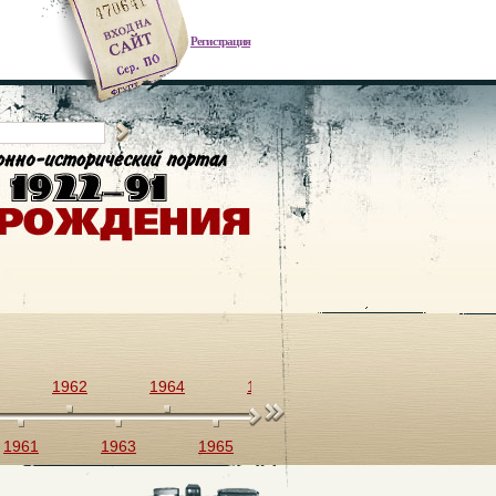
Регистрация
1962
1964
1966
1968
1970
1961
1963
1965
1967
1969