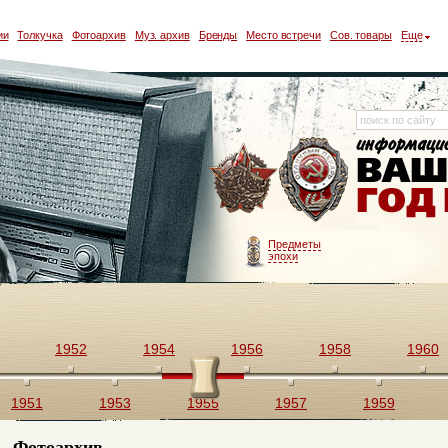
ии
Толкучка
Фотоархив
Муз. архив
Бренды
Место встречи
Сов. товары
Еще
Предметы
эпохи
1952
1954
1956
1958
1960
1951
1953
1955
1957
1959
Фотоархив