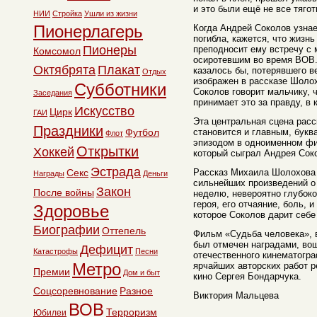
и это были ещё не все тягот
НИИ
Стройка
Ушли из жизни
Пионерлагерь
Когда Андрей Соколов узнает
погибла, кажется, что жизнь
Пионеры
преподносит ему встречу с
Комсомол
осиротевшим во время ВОВ.
Октябрята
Плакат
казалось бы, потерявшего ве
Отдых
изображен в рассказе Шоло
Субботники
Соколов говорит мальчику, ч
Заседания
принимает это за правду, в 
Искусство
Цирк
ГАИ
Эта центральная сцена расс
Праздники
Футбол
становится и главным, бук
Флот
эпизодом в одноименном фи
Открытки
Хоккей
который сыграл Андрея Сок
Эстрада
Секс
Рассказ Михаила Шолохова 
Награды
Деньги
сильнейших произведений о 
Закон
После войны
неделю, невероятно глубоко
героя, его отчаяние, боль, 
Здоровье
которое Соколов дарит себе
Биографии
Оттепель
Фильм «Судьба человека», 
был отмечен наградами, во
Дефицит
Катастрофы
Песни
отечественного кинематогра
Метро
ярчайших авторских работ р
Премии
Дом и быт
кино Сергея Бондарчука.
Соцсоревнование
Разное
Виктория Мальцева
ВОВ
Терроризм
Юбилеи