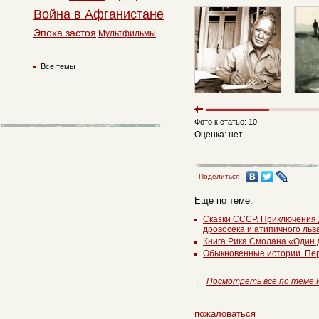
Война в Афганистане
Эпоха застоя
Мультфильмы
Все темы
Фото к статье: 10
Оценка: нет
Поделиться
Еще по теме:
Сказки СССР. Приключения д
дровосека и атипичного льв
Книга Рика Смолана «Один 
Обыкновенные истории. Пер
←
Посмотреть все по теме 
пожаловаться