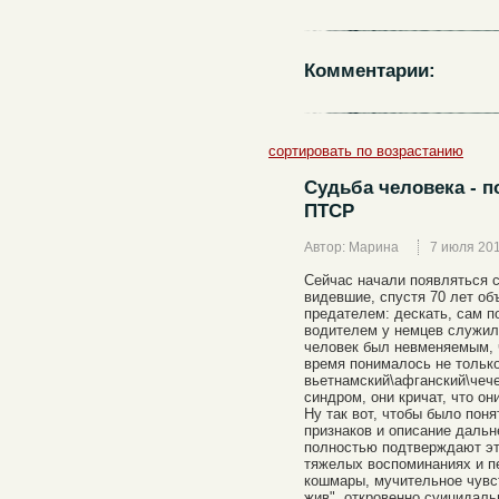
Комментарии:
сортировать по возрастанию
Судьба человека - 
ПТСР
Автор: Марина
7 июля 20
Сейчас начали появляться с
видевшие, спустя 70 лет о
предателем: дескать, сам п
водителем у немцев служил.
человек был невменяемым, ч
время понималось не только 
вьетнамский\афганский\чеч
синдром, они кричат, что он
Ну так вот, чтобы было пон
признаков и описание дальн
полностью подтверждают эту
тяжелых воспоминаниях и п
кошмары, мучительное чувст
жив", откровенно суицидаль