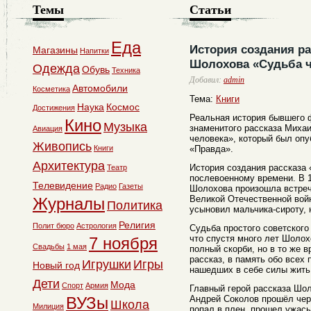
Темы
Статьи
Еда
История создания р
Магазины
Напитки
Шолохова «Судьба 
Одежда
Обувь
Техника
Добавил:
admin
Автомобили
Косметика
Тема:
Книги
Наука
Космос
Достижения
Реальная история бывшего 
Кино
Музыка
знаменитого рассказа Миха
Авиация
человека», который был опуб
Живопись
Книги
«Правда».
Архитектура
История создания рассказа 
Театр
послевоенному времени. В 
Телевидение
Радио
Газеты
Шолохова произошла встреч
Великой Отечественной вой
Журналы
Политика
усыновил мальчика-сироту, 
Религия
Полит бюро
Астрология
Судьба простого советского
что спустя много лет Шолох
7 ноября
Свадьбы
1 мая
полный скорби, но в то же
рассказ, в память обо всех 
Игрушки
Игры
Новый год
нашедших в себе силы жить
Дети
Мода
Спорт
Армия
Главный герой рассказа Шо
ВУЗы
Андрей Соколов прошёл чер
Школа
Милиция
попал в плен, прошел ужасы