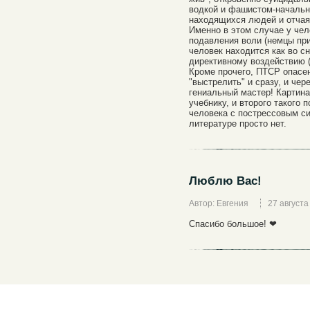
водкой и фашистом-начальн
находящихся людей и отчая
Именно в этом случае у че
подавления воли (немцы прик
человек находится как во с
директивному воздействию 
Кроме прочего, ПТСР опасен
"выстрелить" и сразу, и чер
гениальный мастер! Картина
учебнику, и второго такого 
человека с пострессовым с
литературе просто нет.
Люблю Вас!
Автор: Евгения
27 августа
Спасибо большое! ❤