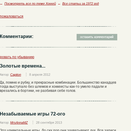
←
Посмотреть все по теме Хоккей
←
Все статьи за 1972 год
пожаловаться
Комментарии:
ровать по убыванию
Золотые времена...
Автор:
Capiton
8 апреля 2012
Да, помню и рубку, и прекрасные комбинации. Большинство канадцев
тогда выступало без шлемов и хоккеисты как-то умело падали и
врезались в бортики, не разбивая себе голов.
Незабываемые игры 72-ого
Автор:
MrsAnnaMZ
28 сентября 2013
Это удивительные игры. До сих пор они захватывают дух. Все записи