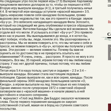
Фо
На следующее утро после первой игры (7:3) Валерию Харламову
со
предложили миллион долларов за то, чтобы он перешел в НХЛ.
Вторую игру выиграли канадцы (4:1), в третьей получилась ничья
пр
4:4. В четвертой игре канадцы уступили «красной машине» 3:5.
Здесь некрасиво повели себя канадские болельщики, громко
выразив свое недовольство так, как это принято в Канаде: звуком
В
«Бу-у-у». Это взбесило нападающего канадцев Фила Эспозито,
который на следующий же день опубликовал в прессе обращение
к болельщикам: Жителям Канады! Мы сделали всё возможное. Мы
отдали всё что могли. И услышать в ответ «Бу-у-у»? Это привело
С
всех нас в уныние. Мы выкладываемся до конца, и я хотел бы,
чёрт побери, чтобы вы, люди, поняли это. Мы разочарованны и
расстроены. Мы не можем поверить в то, что мы читаем о себе в
прессе, не можем поверить в «Бу-у», которое мы получили у себя
дома. Эти русские — великие хоккеисты. Почему бы вам не
оценить их по достоинству и не прекратить осыпать нас
обвинениями? Я очень, очень… расстроен. Я просто не могу в это
поверить. Все мы, 35 парней, играем потому что мы любим нашу
страну. У нас нет другой причины, только потому, что мы любим
Канаду».
Пятая игра 5:4 в нашу пользу, шестую и седьмую – 2:3 и 3:4 –
выиграли канадцы. Восьмая стала настоящим ледовым
побоищем. Однако выиграли ее, как и всю серию, канадцы. После
финальной сирены 3000 канадских болельщиков запели «О,
Кэнэда», а игроки высыпали на лед. Некоторые из них плакали.
Однако именно после суперсерии 1972 о советской сборной
заговорили как о «красной машине» и начали уважать в ней
достойного и опасного соперника.
А журналист «Глоб энд Мейл» Дик Баддос оказался человеком
слова. После первого поражения канадцев он закусил
собственной статьей, макая ее в борщ на ступенях советского
посольства.