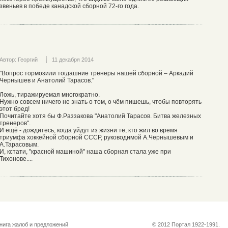
звеньев в победе канадской сборной 72-го года.
Автор: Георгий
11 декабря 2014
"Вопрос тормозили тогдашние тренеры нашей сборной – Аркадий
Чернышев и Анатолий Тарасов."
Ложь, тиражируемая многократно.
Нужно совсем ничего не знать о том, о чём пишешь, чтобы повторять
этот бред!
Почитайте хотя бы Ф.Раззакова "Анатолий Тарасов. Битва железных
тренеров".
И ещё - дождитесь, когда уйдут из жизни те, кто жил во время
триумфа хоккейной сборной СССР, руководимой А.Чернышевым и
А.Тарасовым.
И, кстати, "красной машиной" наша сборная стала уже при
Тихонове....
нига жалоб и предложений
© 2012 Портал 1922-1991.