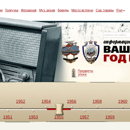
ии
Толкучка
Фотоархив
Муз. архив
Бренды
Место встречи
Сов. товары
Еще
Предметы
эпохи
1952
1954
1956
1958
1960
1951
1953
1955
1957
1959