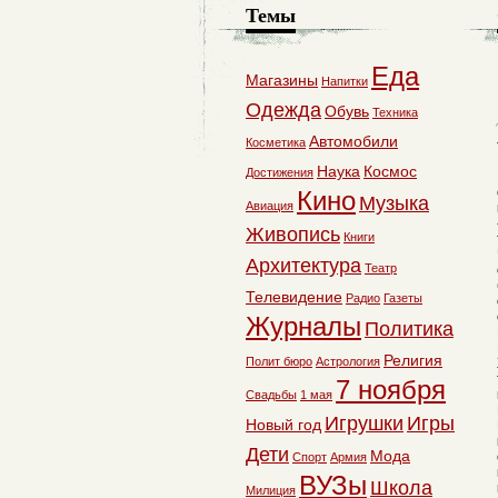
Темы
Еда
Магазины
Напитки
Одежда
Обувь
Техника
Автомобили
Косметика
Наука
Космос
Достижения
Кино
Музыка
Авиация
Живопись
Книги
Архитектура
Театр
Телевидение
Радио
Газеты
Журналы
Политика
Религия
Полит бюро
Астрология
7 ноября
Свадьбы
1 мая
Игрушки
Игры
Новый год
Дети
Мода
Спорт
Армия
ВУЗы
Школа
Милиция