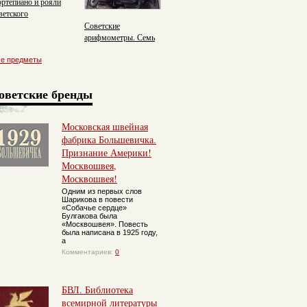
ртепиано и рояли
ветского
оизводства
Советские
арифмометры. Семь
пишем, два в уме.
се предметы
оветские бренды
Московская швейная
фабрика Большевичка.
Признание Америки!
Москвошвея,
Москвошвея!
Одним из первых слов
Шарикова в повести
«Собачье сердце»
Булгакова была
«Москвошвея». Повесть
была написана в 1925 году,
а
Комментариев:
0
БВЛ. Библиотека
всемирной литературы