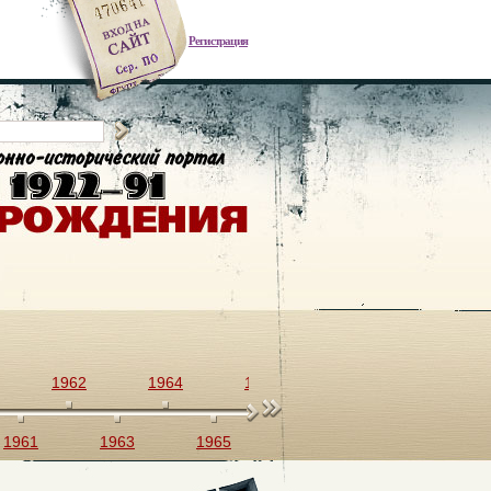
Регистрация
1962
1964
1966
1968
1970
1961
1963
1965
1967
1969