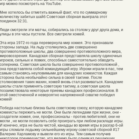
игр можно посмотреть на YouTube.
Мне хотелось бы отметить важный факт, что по суммарному
количеству забитых шайб Советская сборная выиграла этот
поединок 32:31.
Люди смотрели эти матчы, собирались за столом у друг друга дома, и
улицы в эти часы пустели. Все смотрели хоккей.
Эта игра 1972-го года перевернула мир хоккея. Это признавали
стороны запада. На льду столкнулись две совершенно
противоположные школы, два совершенно противоположного мира,
мировоззрения. Канадская сборная представляла школу одиночных
игроков, сильных и ловких, способных самостоятельно обводить
соперника. Советская школа была совершенно противоположной ,
она представляла собой командующий игру. Игроки играли в пас, тем
самым становясь неуловимыми для канадских хоккеистов. Каждая
сторона была необычайно сильна в своей тактике. После
столкновения таких махин, хоккей вновь стал развиваться. Канадские
школы стали применять советскую тактику, а советская школа
позаимствовала некоторые приемы канадских профессионалов. В
этой ожесточенной и невероятно напряженной схватке победил
хоккей!
Победа настолько близка была советскому союзу, которую канадские
хоккеисты пережить не могли. Они были легендами при жизни, они -
создатели хоккея, они, профессионалы - против любителей, они не
могли , не могли позволить себе проиграть при любом раскладе игры.
И конечно, игра не была чистой, канадцы во время игры в разгар 6-ой
игры сломали лодыжку сильнейшему игроку советской сборной #17
Валерию Харламову и вывели его из игры. Тем самым получив
некоторое преимущество, что видимо было одним из решающих