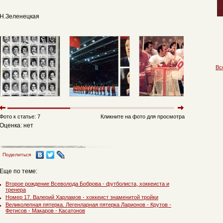
Н.Зеленецкая
Вс
Фото к статье: 7
Кликните на фото для просмотра
Оценка: нет
Поделиться
Еще по теме:
Второе рождение Всеволода Боброва - футболиста, хоккеиста и
тренера
Номер 17. Валерий Харламов - хоккеист знаменитой тройки
Великолепная пятерка. Легенларная пятерка Ларионов - Крутов -
Фетисов - Макаров - Касатонов