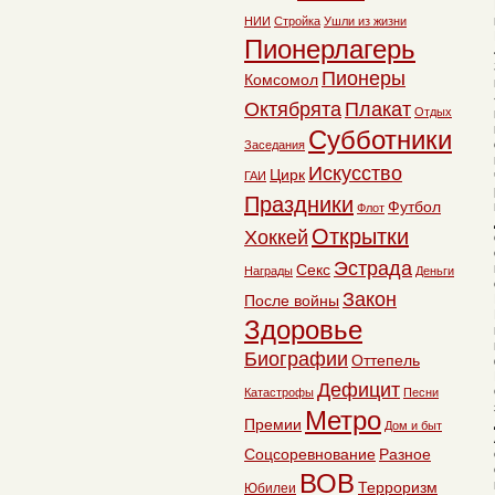
НИИ
Стройка
Ушли из жизни
Пионерлагерь
Пионеры
Комсомол
Октябрята
Плакат
Отдых
Субботники
Заседания
Искусство
Цирк
ГАИ
Праздники
Футбол
Флот
Открытки
Хоккей
Эстрада
Секс
Награды
Деньги
Закон
После войны
Здоровье
Биографии
Оттепель
Дефицит
Катастрофы
Песни
Метро
Премии
Дом и быт
Соцсоревнование
Разное
ВОВ
Терроризм
Юбилеи