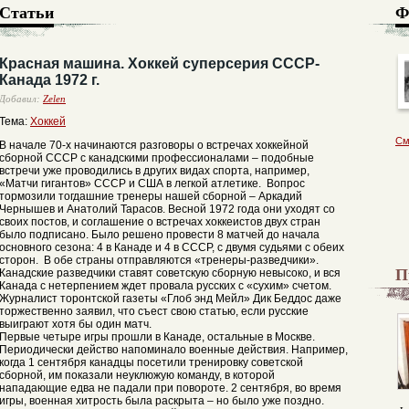
Статьи
Ф
Красная машина. Хоккей суперсерия СССР-
Канада 1972 г.
Добавил:
Zelen
Тема:
Хоккей
См
В начале 70-х начинаются разговоры о встречах хоккейной
сборной СССР с канадскими профессионалами – подобные
встречи уже проводились в других видах спорта, например,
«Матчи гигантов» СССР и США в легкой атлетике. Вопрос
тормозили тогдашние тренеры нашей сборной – Аркадий
Чернышев и Анатолий Тарасов. Весной 1972 года они уходят со
своих постов, и соглашение о встречах хоккеистов двух стран
было подписано. Было решено провести 8 матчей до начала
основного сезона: 4 в Канаде и 4 в СССР, с двумя судьями с обеих
сторон. В обе страны отправляются «тренеры-разведчики».
П
Канадские разведчики ставят советскую сборную невысоко, и вся
Канада с нетерпением ждет провала русских с «сухим» счетом.
Журналист торонтской газеты «Глоб энд Мейл» Дик Беддос даже
торжественно заявил, что съест свою статью, если русские
выиграют хотя бы один матч.
Первые четыре игры прошли в Канаде, остальные в Москве.
Периодически действо напоминало военные действия. Например,
когда 1 сентября канадцы посетили тренировку советской
сборной, им показали неуклюжую команду, в которой
нападающие едва не падали при повороте. 2 сентября, во время
игры, военная хитрость была раскрыта – но было уже поздно.