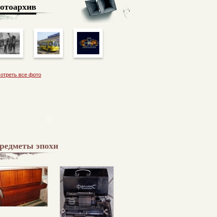
отоархив
отреть все фото
редметы эпохи