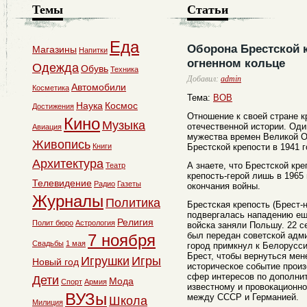
Темы
Статьи
Еда
Оборона Брестской к
Магазины
Напитки
огненном кольце
Одежда
Обувь
Техника
Добавил:
admin
Автомобили
Косметика
Тема:
ВОВ
Наука
Космос
Достижения
Отношение к своей стране к
Кино
Музыка
отечественной истории. Оди
Авиация
мужества времен Великой О
Живопись
Книги
Брестской крепости в 1941 г
Архитектура
А знаете, что Брестской кр
Театр
крепость-герой лишь в 1965 
Телевидение
Радио
Газеты
окончания войны.
Журналы
Политика
Брестская крепость (Брест-
подвергалась нападению еще
Религия
Полит бюро
Астрология
войска заняли Польшу. 22 с
был передан советской адм
7 ноября
Свадьбы
1 мая
город примкнул к Белорусси
Брест, чтобы вернуться мене
Игрушки
Игры
Новый год
историческое событие прои
сфер интересов по дополни
Дети
Мода
Спорт
Армия
известному и провокационно
ВУЗы
между СССР и Германией.
Школа
Милиция