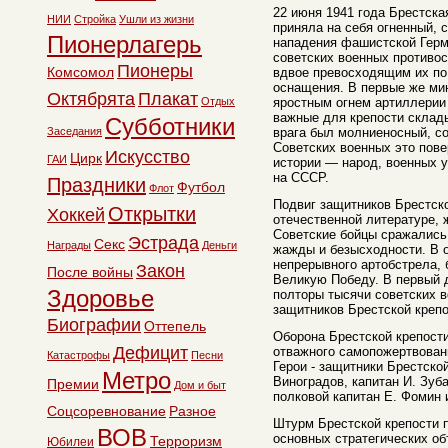
22 июня 1941 года Брестская
НИИ
Стройка
Ушли из жизни
приняла на себя огненный, 
Пионерлагерь
нападения фашистской Герм
советских военных противос
Пионеры
Комсомол
вдвое превосходящим их по 
оснащения. В первые же мин
Октябрята
Плакат
Отдых
яростным огнем артиллерии
важные для крепости склады
Субботники
Заседания
врага был молниеносный, с
Советских военных это пове
Искусство
Цирк
ГАИ
истории — народ, военных у
на СССР.
Праздники
Футбол
Флот
Подвиг защитников Брестско
Открытки
Хоккей
отечественной литературе, 
Советские бойцы сражались
Эстрада
Секс
Награды
Деньги
жажды и безысходности. В 
непрерывного артобстрела, б
Закон
После войны
Великую Победу. В первый д
Здоровье
полторы тысячи советских 
защитников Брестской крепо
Биографии
Оттепель
Оборона Брестской крепости
Дефицит
отважного самопожертвовани
Катастрофы
Песни
Герои - защитники Брестской
Метро
Виноградов, капитан И. Зуба
Премии
Дом и быт
полковой капитан Е. Фомин 
Соцсоревнование
Разное
Штурм Брестской крепости 
ВОВ
основных стратегических об
Терроризм
Юбилеи