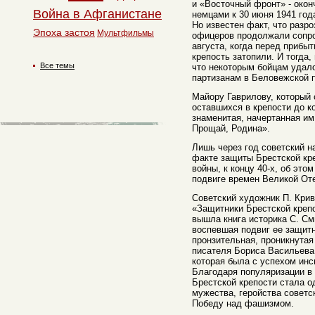
и «Восточный фронт» - око
Война в Афганистане
немцами к 30 июня 1941 год
Но известен факт, что разр
Эпоха застоя
Мультфильмы
офицеров продолжали сопро
августа, когда перед прибы
крепость затопили. И тогда,
Все темы
что некоторым бойцам удало
партизанам в Беловежской 
Майору Гаврилову, который 
оставшихся в крепости до к
знаменитая, начертанная им
Прощай, Родина».
Лишь через год советский н
факте защиты Брестской кре
войны, к концу 40-х, об этом
подвиге времен Великой От
Советский художник П. Крив
«Защитники Брестской крепос
вышла книга историка С. См
воспевшая подвиг ее защитн
пронзительная, проникнутая
писателя Бориса Васильева 
которая была с успехом инс
Благодаря популяризации в 
Брестской крепости стала о
мужества, геройства совет
Победу над фашизмом.