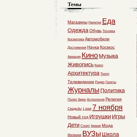
Темы
Еда
Магазины
Напитки
Одежда
Обувь
Техника
Автомобили
Косметика
Наука
Космос
Достижения
Кино
Музыка
Авиация
Живопись
Книги
Архитектура
Театр
Телевидение
Радио
Газеты
Журналы
Политика
Религия
Полит бюро
Астрология
7 ноября
Свадьбы
1 мая
Игрушки
Игры
Новый год
Дети
Мода
Спорт
Армия
ВУЗы
Школа
Милиция