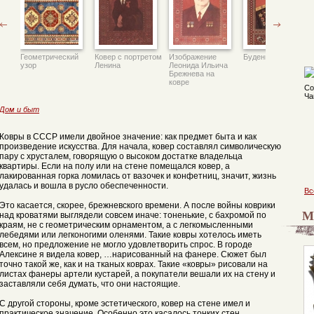
Геометрический
Ковер с портретом
Изображение
Буденый на ковре
узор
Ленина
Леонида Ильича
Брежнева на
ковре
Дом и быт
Ковры в СССР имели двойное значение: как предмет быта и как
произведение искусства. Для начала, ковер составлял символическую
пару с хрусталем, говорящую о высоком достатке владельца
квартиры. Если на полу или на стене помещался ковер, а
лакированная горка ломилась от вазочек и конфетниц, значит, жизнь
удалась и вошла в русло обеспеченности.
Вс
Это касается, скорее, брежневского времени. А после войны коврики
М
над кроватями выглядели совсем иначе: тоненькие, с бахромой по
краям, не с геометрическим орнаментом, а с легкомысленными
лебедями или легконогими оленями. Такие ковры хотелось иметь
всем, но предложение не могло удовлетворить спрос. В городе
Алексине я видела ковер, …нарисованный на фанере. Сюжет был
точно такой же, как и на тканых коврах. Такие «ковры» рисовали на
листах фанеры артели кустарей, а покупатели вешали их на стену и
заставляли себя думать, что они настоящие.
С другой стороны, кроме эстетического, ковер на стене имел и
практическое значение. Особенно это касалось тонких стен