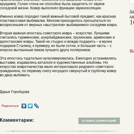
хрущевок. Голая стена не способна была защитить от звуков
соседской жизни. Ковер выполнял функцию звукоизоляции.
Ар
дл
Именно ковер породил такой важный бытовой предмет, как красная
1
пластмассовая выбивалка. Многим приходилось просыпаться по
С
воскресеньям от мерных «выстрелов» выбиваемого соседями ковра.
Вторая важная ипостась советского ковра – искусство. Лучшими
считались туркменские, азербайджанские, грузинские, армянские и
дагестанские ковры. Такой не стыдно и вождю подарить – в музее
подарков Сталину, к примеру, их были сотни, и большая часть – с
искусно вытканным ликом лучшего друга полярников.
Вс
Эта ипостась тщательно культивировалась. Ежегодно устраивались
выставки, издавались каталоги и художественные альбомы. Но
искусство ковроткачества мало интересовало рядового советского
гражданина, по первому снегу несущего свернутый в трубочку ковер
во двор выбивать.
Дарья Горобцова
Поделиться
Комментарии: