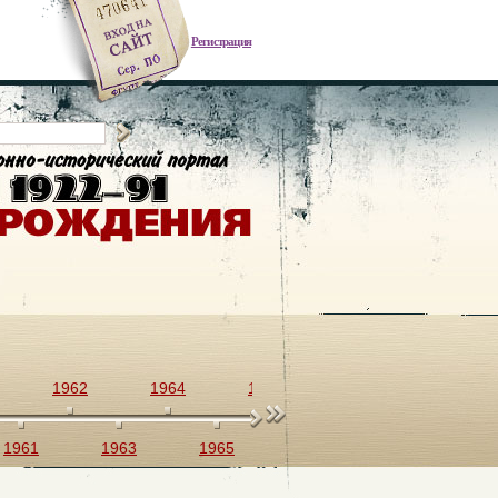
Регистрация
1962
1964
1966
1968
1970
1961
1963
1965
1967
1969