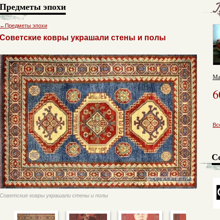
Предметы эпохи
←
Предметы эпохи
Советские ковры украшали стены и полы
Ма
6
Вс
С
Советские ковры украшали стены и полы