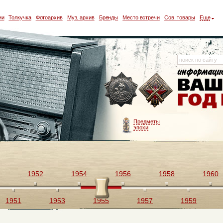
ии
Толкучка
Фотоархив
Муз. архив
Бренды
Место встречи
Сов. товары
Еще
Предметы
эпохи
1952
1954
1956
1958
1960
1951
1953
1955
1957
1959