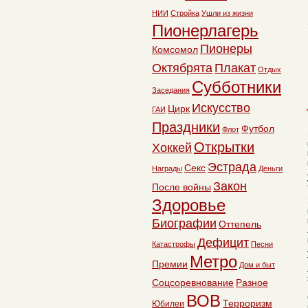
НИИ
Стройка
Ушли из жизни
Пионерлагерь
Пионеры
Комсомол
Октябрята
Плакат
Отдых
Субботники
Заседания
Искусство
Цирк
ГАИ
Праздники
Футбол
Флот
Открытки
Хоккей
Эстрада
Секс
Награды
Деньги
Закон
После войны
Здоровье
Биографии
Оттепель
Дефицит
Катастрофы
Песни
Метро
Премии
Дом и быт
Соцсоревнование
Разное
ВОВ
Терроризм
Юбилеи