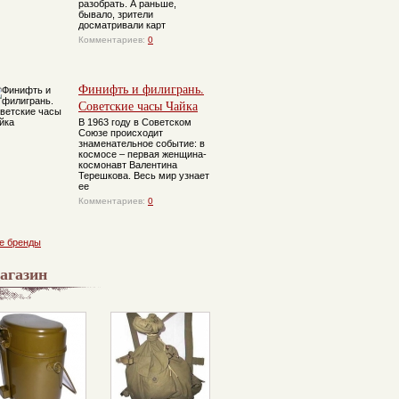
разобрать. А раньше,
бывало, зрители
досматривали карт
Комментариев:
0
Фидель Кастро
Коврик с оленями
Все, что
Традиционный
Ков
тоже был
происходило в
рисунрк ковра
вос
Финифть и филигрань.
увековечен
СССР, нашло
мо
Советские часы Чайка
руками советских
отражение на
ткачей
этом ковре
В 1963 году в Советском
Союзе происходит
знаменательное событие: в
космосе – первая женщина-
космонавт Валентина
Терешкова. Весь мир узнает
ее
Комментариев:
0
е бренды
агазин