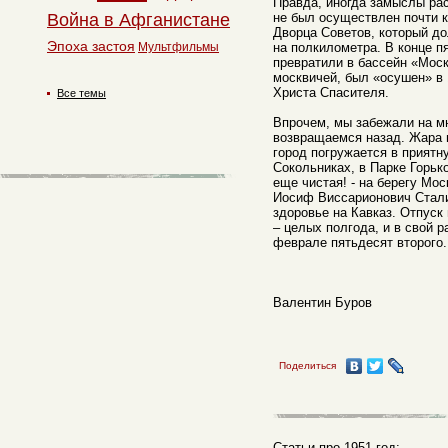
Правда, иногда замыслы рас
Война в Афганистане
не был осуществлен почти 
Дворца Советов, который д
Эпоха застоя
Мультфильмы
на полкилометра. В конце п
превратили в бассейн «Моск
москвичей, был «осушен» в 
Христа Спасителя.
Все темы
Впрочем, мы забежали на мн
возвращаемся назад. Жара 
город погружается в приятн
Сокольниках, в Парке Горько
еще чистая! - на берегу Мос
Иосиф Виссарионович Стали
здоровье на Кавказ. Отпуск
– целых полгода, и в свой р
феврале пятьдесят второго.
Валентин Буров
Поделиться
Статьи про 1951 год: