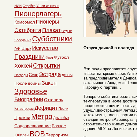
НИИ
Стройка
Ушли из жизни
Пионерлагерь
Пионеры
Комсомол
Октябрята
Плакат
Отдых
Субботники
Заседания
Искусство
Отпуск длиной в полгода
Цирк
ГАИ
Праздники
Футбол
Флот
Открытки
Хоккей
Эти люди прославятся спуст
Эстрада
известны, кроме своих близ
Секс
Награды
Деньги
за предпринимателя Дэниса 
Закон
заканчивает Академию Геншт
После войны
Народную партию…
Здоровье
Теперь о событиях реальных
Биографии
Оттепель
температура в июле достига
продержится почти шесть де
Дефицит
Катастрофы
Песни
удушливо-страшным летом 2
Метро
катаклизмы, планы партии 
Премии
Дом и быт
станция метро «Аэропорт»,
строительство жилых домов,
Соцсоревнование
Разное
здание МГУ на Ленинских го
ВОВ
Терроризм
Юбилеи