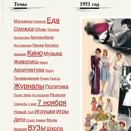
Темы
1951 год
Еда
Магазины
Напитки
Одежда
Обувь
Техника
Автомобили
Косметика
Наука
Космос
Достижения
Кино
Музыка
Авиация
Живопись
Книги
Архитектура
Театр
Телевидение
Радио
Газеты
Журналы
Политика
Религия
Полит бюро
Астрология
7 ноября
Свадьбы
1 мая
Игрушки
Игры
Новый год
Дети
Мода
Спорт
Армия
ВУЗы
Школа
Милиция