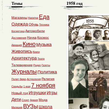
Темы
1958 год
Еда
Магазины
Напитки
Одежда
Обувь
Техника
Автомобили
Косметика
Наука
Космос
Достижения
Кино
Музыка
Авиация
Живопись
Книги
Архитектура
Театр
Телевидение
Радио
Газеты
Журналы
Политика
Религия
Полит бюро
Астрология
7 ноября
Свадьбы
1 мая
Игрушки
Игры
Новый год
Дети
Мода
Спорт
Армия
ВУЗы
Школа
Милиция