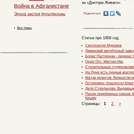
за «Доктора Живаго».
Война в Афганистане
Эпоха застоя
Поделиться
Мультфильмы
Все темы
Статьи про 1958 год:
Синтезатор Мурзина
Ликинский автобусный заво
Борис Пастернак - лауреат
Георг Отс. Мистер Икс
Строительные студенческие
На Луне есть лунные крате
Матчи гигантов. Легкоатле
Осторожно: пошлость! Илья
Дело Стрельцова. Выдающи
Песни серебряных горнов. 
Крыму
Страницы:
1
2
>