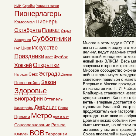
НИИ
Стройка
Ушли из жизни
Пионерлагерь
Пионеры
Комсомол
Октябрята
Плакат
Отдых
Субботники
Заседания
Многое в этом году в СССР
Искусство
цены на вино и водку и отм
Цирк
ГАИ
целину, ведут ударные стро
Праздники
Футбол
советской молодежи, отмеч
Флот
новый знак ВЛКСМ. Весь ми
Открытки
Хоккей
запуском второго и третьег
Мировое сообщество оконча
Эстрада
Секс
Награды
Деньги
войны и организует междун
советский павильон с макет
Закон
После войны
Впервые в Москве проходит
и пианистов им. П. И. Чайко
Здоровье
Клайберна становится извес
существования Каннского ф
Биографии
Оттепель
ветвь» впервые достается 
Дефицит
журавли». Большой театр в
Катастрофы
Песни
продолжительные гастроли з
Метро
проходят выставки из собра
Премии
Дом и быт
Драматических событий тож
Соцсоревнование
Разное
бьют местные, но об этом г
активное участие в травле 
ВОВ
Терроризм
Союза писателей и вынужде
Юбилеи