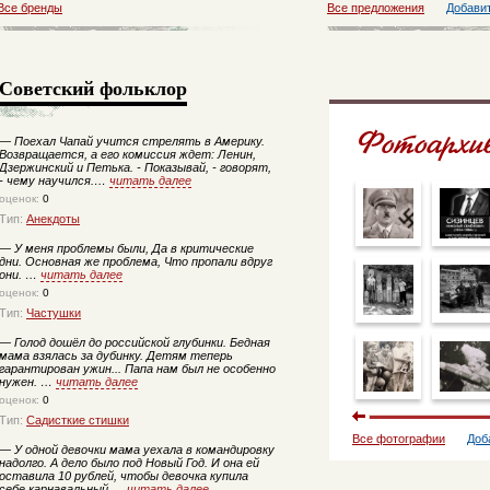
Все бренды
Все предложения
Добави
Советский фольклор
—
Поехал Чапай учится стрелять в Америку.
Возвращается, а его комиссия ждет: Ленин,
Дзержинский и Петька. - Показывай, - говорят,
- чему научился.…
читать далее
оценок:
0
Тип:
Анекдоты
—
У меня проблемы были, Да в критические
дни. Основная же проблема, Что пропали вдруг
они. …
читать далее
оценок:
0
Тип:
Частушки
—
Голод дошёл до российской глубинки. Бедная
мама взялась за дубинку. Детям теперь
гарантирован ужин... Папа нам был не особенно
нужен. …
читать далее
оценок:
0
Тип:
Садисткие стишки
Все фотографии
Доб
—
У одной девочки мама уехала в командировку
надолго. А дело было под Новый Год. И она ей
оставила 10 рублей, чтобы девочка купила
себе карнавальный …
читать далее