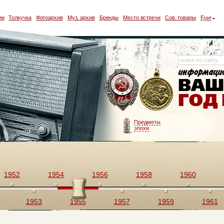
ии
Толкучка
Фотоархив
Муз. архив
Бренды
Место встречи
Сов. товары
Еще
Предметы
эпохи
1952
1954
1956
1958
1960
1953
1955
1957
1959
1961