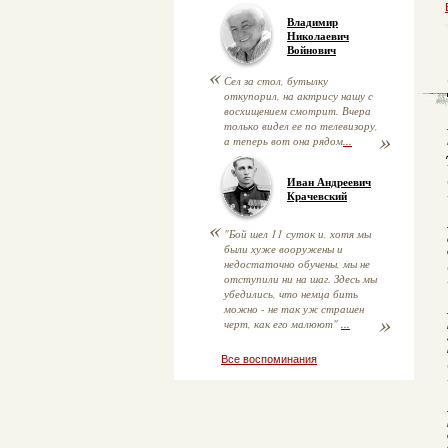
Владимир
Николаевич
Войнович
«
Сел за стол, бутылку
откупорил, на актрису нашу с
восхищением смотрит. Вчера
только видел ее по телевизору,
»
а теперь вот она рядом
...
Иван Андреевич
Крачевский
«
"Бой шел 11 суток и, хотя мы
были хуже вооружены и
недостаточно обучены, мы не
отступили ни на шаг. Здесь мы
убедились, что немца бить
можно - не так уж страшен
»
черт, как его малюют"
...
Все воспоминания