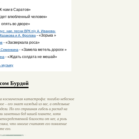
»
«К нам в Саратов»
Идет влюбленный человек»
 опять во дворе»
рус. нар. песни ВРК п/у А. Иванова-
- «Зорька »
 Казакова и А. Фролова
- «Засверкала роса»
ов
- «Замела метель дороги »
Е.Семенкина
- «Ждать солдата не мешай»
ина
ь музыку
сом Бурдой
ла космическая катастрофа: погибло небесное
ое – его знает каждый из вас, а отдельные
дели. Но его страшная гибель и распад на
ли заметных бед нашей планете, хотя
епосредственной близости от нее, а роль
елика, что многие считают его появление
те его.