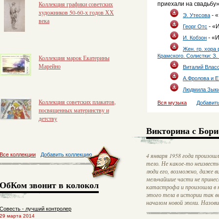
Коллекция графики советских
приехали на свадьбу
художников 50-60-х годов ХХ
- 
Э. Утесова
века
- «
Георг Отс
- «И
И. Кобзон
Жен. гр. хора 
Крамского. Солистки: З.
Коллекция марок Екатерины
Марейно
Виталий Влас
А.Фролова и 
Людмила Зык
Коллекция советских плакатов,
Вся музыка
Добавит
посвященных материнству и
детству
Викторина с Бори
Все коллекции
Добавить коллекцию
4 января 1958 года произош
тело. Не какое-то неизвестн
люди его, возможно, даже ви
мельчайшие части не принес
ОбКом звонит в колокол
катастрофа и произошла в н
этого тела в истории так в
началом новой эпохи. Назови
Совесть - лучший контролер
29 марта 2014