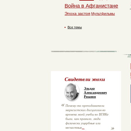
Война в Афганистане
Эпоха застоя
Мультфильмы
Все темы
Свидетели эпохи
Эльдар
Александрович
Рязанов
«
Почему-то преподаватели
марксистских дисциплин во
времена моей учебы во ВГИКе
были, как правило, люди
физически ущербные или
»
несчастные
...