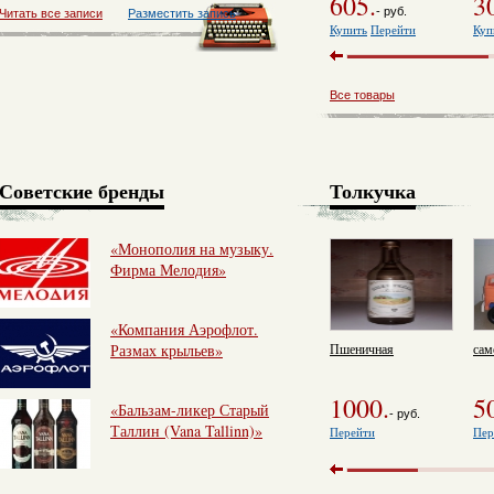
605.
3
- руб.
Читать все записи
Разместить запись
Купить
Перейти
Куп
Все товары
Советские бренды
Толкучка
«Монополия на музыку.
Фирма Мелодия»
«Компания Аэрофлот.
Размах крыльев»
Пшеничная
сам
1000.
5
«Бальзам-ликер Старый
- руб.
Таллин (Vana Tallinn)»
Перейти
Пер