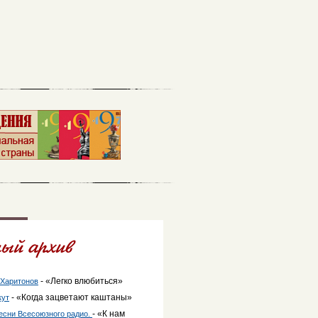
- «Легко влюбиться»
.Харитонов
- «Когда зацветают каштаны»
кут
- «К нам
есни Всесоюзного радио.