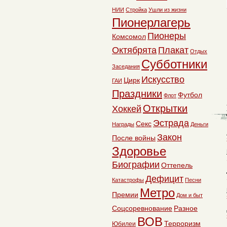
НИИ
Стройка
Ушли из жизни
Пионерлагерь
Пионеры
Комсомол
Октябрята
Плакат
Отдых
Субботники
Заседания
Искусство
Цирк
ГАИ
Праздники
Футбол
Флот
Открытки
Хоккей
Эстрада
Секс
Награды
Деньги
Закон
После войны
Здоровье
Биографии
Оттепель
Дефицит
Катастрофы
Песни
Метро
Премии
Дом и быт
Соцсоревнование
Разное
ВОВ
Терроризм
Юбилеи