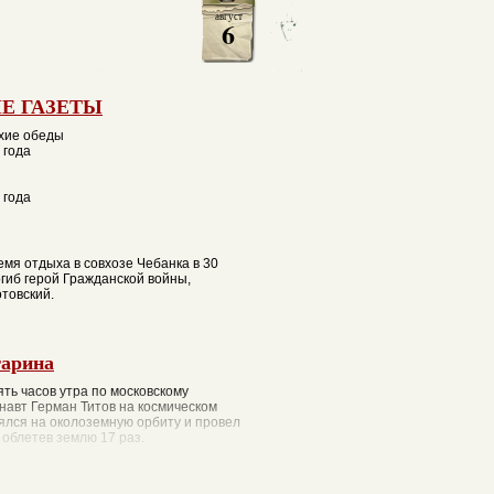
август
6
Е ГАЗЕТЫ
хие обеды
 года
 года
ремя отдыха в совхозе Чебанка в 30
гиб герой Гражданской войны,
товский.
гарина
вять часов утра по московскому
навт Герман Титов на космическом
ялся на околоземную орбиту и провел
, облетев землю 17 раз.