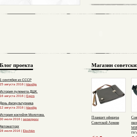
Блог проекта
Магазин советски
1 сентября из СССР
25 августа 2016 |
klavdija
История пулемета ДШК.
16 августа 2016 |
Egers
День физкультурника
12 августа 2016 |
klavdija
История коктейля Молотова.
Планшет офицера
Сов
30 июля 2016 |
sersergeev
Советской Армии
пил
Автоматторг
МИ
28 июля 2016 |
Elochkin
ПО