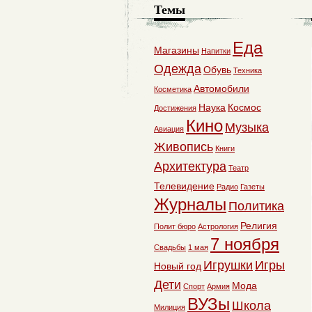
Темы
Еда
Магазины
Напитки
Одежда
Обувь
Техника
Автомобили
Косметика
Наука
Космос
Достижения
Кино
Музыка
Авиация
Живопись
Книги
Архитектура
Театр
Телевидение
Радио
Газеты
Журналы
Политика
Религия
Полит бюро
Астрология
7 ноября
Свадьбы
1 мая
Игрушки
Игры
Новый год
Дети
Мода
Спорт
Армия
ВУЗы
Школа
Милиция