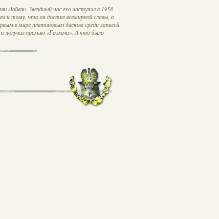
и Лайвэн. Звездный час его наступил в 1958
вел к тому, что он достиг всемирной славы, а
рвым в мире платиновым диском среди записей
е и получил премию «Грэмми». А что было