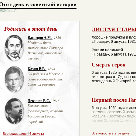
Этот день в советской истории
Родились в этот день
ЛИСТАЯ СТАРЫ
Васнецов А.М.
1856
Хорошие продукты и пло
«Правда», 6 августа 1931
Младший брат
знаменитого Виктора
Руками москвичей
Васнецова, отнюдь не
«Правда», 6 августа 1971
был его
Смерть героя
Казин В.В.
1898
6 августа 1925 года во в
Он родился в Москве, в
километрах от Одессы по
семье водопроводчика.
легендарный Григорий Ко
Окончил реальное
Первый после Га
Левашов В.С.
1915
Композитор,
6 августа 1961 года в де
фольклорист, лауреат
времени советский космо
Госпремии России,
корабле «Восток-2» подн
на ней 25 часов 11 минут
народный
Все новости в этот день
Все родившиеся 6 августа