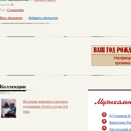
оценок:
0
Тип:
Страшилки
Весь фольклор
Добавить фольклор
Коллекции
Коллекия живописи советских
художников 50-60-х годов XX
века
Д.Тухманов-В
Валентина Ял
Хор русской п