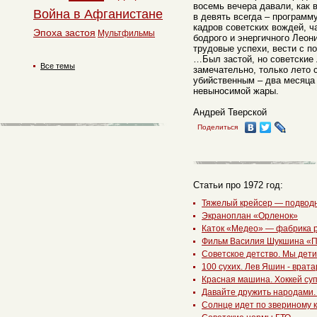
восемь вечера давали, как 
Война в Афганистане
в девять всегда – программ
кадров советских вождей, ч
Эпоха застоя
Мультфильмы
бодрого и энергичного Леон
трудовые успехи, вести с п
…Был застой, но советские 
Все темы
замечательно, только лето 
убийственным – два месяца 
невыносимой жары.
Андрей Тверской
Поделиться
Статьи про 1972 год:
Тяжелый крейсер — подводн
Экраноплан «Орленок»
Каток «Медео» — фабрика 
Фильм Василия Шукшина «П
Советское детство. Мы дет
100 сухих. Лев Яшин - врата
Красная машина. Хоккей су
Давайте дружить народами
Солнце идет по звериному к