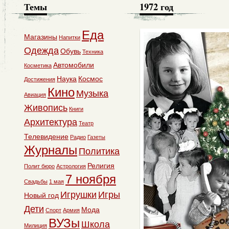
Темы
1972 год
Еда
Магазины
Напитки
Одежда
Обувь
Техника
Автомобили
Косметика
Наука
Космос
Достижения
Кино
Музыка
Авиация
Живопись
Книги
Архитектура
Театр
Телевидение
Радио
Газеты
Журналы
Политика
Религия
Полит бюро
Астрология
7 ноября
Свадьбы
1 мая
Игрушки
Игры
Новый год
Дети
Мода
Спорт
Армия
ВУЗы
Школа
Милиция