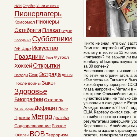
НИИ
Стройка
Ушли из жизни
Пионерлагерь
Пионеры
Комсомол
Октябрята
Плакат
Отдых
Субботники
Заседания
Никто не знал, что был зас
Искусство
Помните, портвейн «Сурож» 
Цирк
ГАИ
котлету в тесте за 13 копее
Праздники
Футбол
«пятачок»? Не забыли ли вы
Флот
колбасу «Прикарпатскую» по
Открытки
Хоккей
за 30 копеек?
Наверняка люди, жившие в с
Эстрада
Секс
Награды
Деньги
Но этим не ограничатся, а р
«Гамлета» на Таганке с Выс
Закон
После войны
хоккейную суперсерию СССР
глаза напротив». Читали в 
Здоровье
смотрели Олимпийские игры
«участвовали» не только сп
Биографии
Оттепель
узнавали о скандале с Евт
Дефицит
Анекдот помните? Нет? Тог
Катастрофы
Песни
США Картеру снится сон, чт
Метро
с трибуны оратор говорит: 
Премии
Дом и быт
результатами завершили уб
Соцсоревнование
Разное
Херсонщины, Алабамщины и
Читатели ждали страницу ю
ВОВ
Терроризм
газете», телезрители предв
Юбилеи