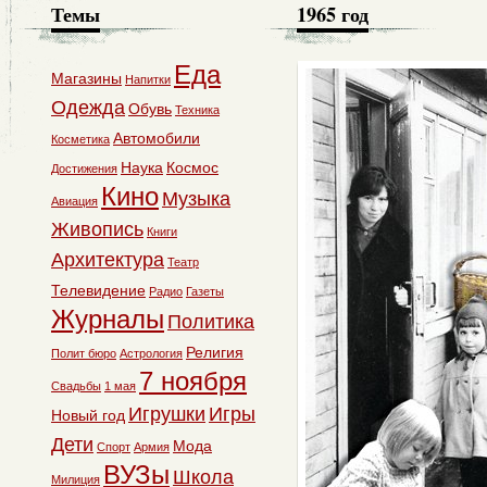
Темы
1965 год
Еда
Магазины
Напитки
Одежда
Обувь
Техника
Автомобили
Косметика
Наука
Космос
Достижения
Кино
Музыка
Авиация
Живопись
Книги
Архитектура
Театр
Телевидение
Радио
Газеты
Журналы
Политика
Религия
Полит бюро
Астрология
7 ноября
Свадьбы
1 мая
Игрушки
Игры
Новый год
Дети
Мода
Спорт
Армия
ВУЗы
Школа
Милиция