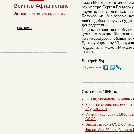
приза Московского кинофес
Война в Афганистане
режиссера Сергея Бондарчу
поучительных слов! Как, на
Эпоха застоя
Мультфильмы
Безуховым: «А я говорю: во
любят добро, и пусть будет
добродетель».
Все темы
Еще одно приятное событие 
целины» Михаил Шолохов с
по литературе. Любопытно, 
Густаву Адольфу VI, вручав
гордости, а, может, Михаил
этикета…
Валерий Бурт
Поделиться
Статьи про 1965 год:
Вицин, Моргунов, Никулин -
Здесь не скучно никому, по
«Будильник»
Митинг гласности в 1965 го
СССР
Эпоха застоя в СССР. Игру
Фильм Мне 20 лет (Застава 