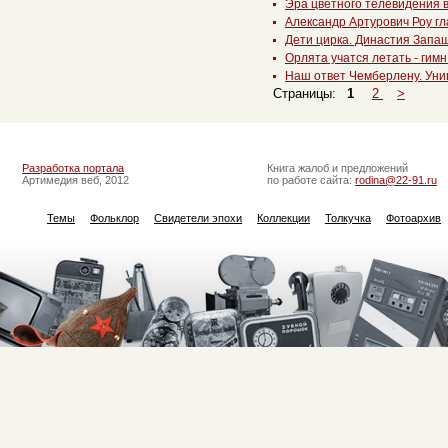
Эра цветного телевидения в
Александр Артурович Роу гл
Дети цирка. Династия Запаш
Орлята учатся летать - гим
Наш ответ Чемберлену. Уни
Страницы:
1
2
>
Разработка портала
Книга жалоб и предложений
Артимедия веб, 2012
по работе сайта:
rodina@22-91.ru
Темы
Фольклор
Свидетели эпохи
Коллекции
Толкучка
Фотоархив