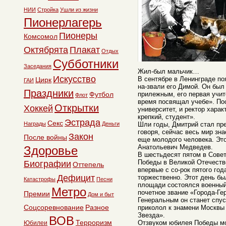
НИИ
Стройка
Ушли из жизни
Пионерлагерь
Пионеры
Комсомол
Октябрята
Плакат
Отдых
Субботники
Заседания
Жил-был мальчик…
Искусство
В сентябре в Ленинграде по
Цирк
ГАИ
на-звали его Димой. Он бы
Праздники
Футбол
прилежным, его первая учит
Флот
время посвящал учебе». По
Открытки
Хоккей
университет, и ректор харак
крепкий, студент».
Эстрада
Секс
Награды
Деньги
Шли годы, Дмитрий стал пр
говоря, сейчас весь мир зна
Закон
После войны
еще молодого человека. Эт
Анатольевич Медведев.
Здоровье
В шестьдесят пятом в Сове
Победы в Великой Отечестве
Биографии
Оттепель
впервые с со-рок пятого год
Дефицит
торжественно. Этот день б
Катастрофы
Песни
площади состоялся военный
Метро
почетное звание «Города-Ге
Премии
Дом и быт
Генеральным он станет спу
Соцсоревнование
Разное
приколол к знамени Москвы
Звезда».
ВОВ
Терроризм
Отзвуком юбилея Победы мо
Юбилеи