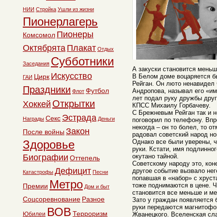
НИИ
Стройка
Ушли из жизни
Пионерлагерь
Пионеры
Комсомол
Октябрята
Плакат
Отдых
Субботники
Заседания
А закуски становится мень
Искусство
Цирк
В Белом доме воцаряется б
ГАИ
Рейган. Он люто ненавидел
Праздники
Футбол
Андропова, называл его «им
Флот
лет подал руку дружбы дру
Открытки
Хоккей
КПСС Михаилу Горбачеву.
С Брежневым Рейган так и н
Эстрада
Секс
Награды
Деньги
поговорил по телефону. Вп
некогда – он то болел, то о
Закон
После войны
радовал советский народ н
Здоровье
Однако все были уверены, ч
руки. Кстати, имя подлинног
Биографии
окутано тайной.
Оттепель
Советскому народу это, кон
Дефицит
другое событие вызвало не
Катастрофы
Песни
попавшая в «набор» с хруст
Метро
тоже поднимаются в цене. Чт
Премии
Дом и быт
становится все меньше и м
Соцсоревнование
Разное
Зато у граждан появляется 
руки передаются магнитофо
ВОВ
Терроризм
Юбилеи
Жванецкого. Вселенская сл