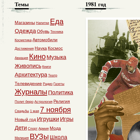
Темы
1981 год
Еда
Магазины
Напитки
Одежда
Обувь
Техника
Автомобили
Косметика
Наука
Космос
Достижения
Кино
Музыка
Авиация
Живопись
Книги
Архитектура
Театр
Телевидение
Радио
Газеты
Журналы
Политика
Религия
Полит бюро
Астрология
7 ноября
Свадьбы
1 мая
Игрушки
Игры
Новый год
Дети
Мода
Спорт
Армия
ВУЗы
Школа
Милиция