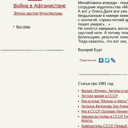
Михайловича впереди - пок
Война в Афганистане
сотрудник издательства «М
А вот у Олега Даля все уже
Эпоха застоя
Мультфильмы
бездыханным в номере киевс
с коллегой, сорока-летний а
пошел умирать…»
Все темы
Не хочется завершать восп
грустной ноте. А потому по
болельщики, результат хокк
Тогда казалось, что вот он
Валерий Бурт
Поделиться
Статьи про 1981 год:
Фильм «Родня». Актеры и р
Летнее время в СССР
Рок-ателье "Юноны и Авось"
Актриса Федорова Зоя Алек
Рок в СССР. Основан Ленинг
Авиакатастрофы в СССР. Ги
флота.
Компьютеры СССР. Первый 