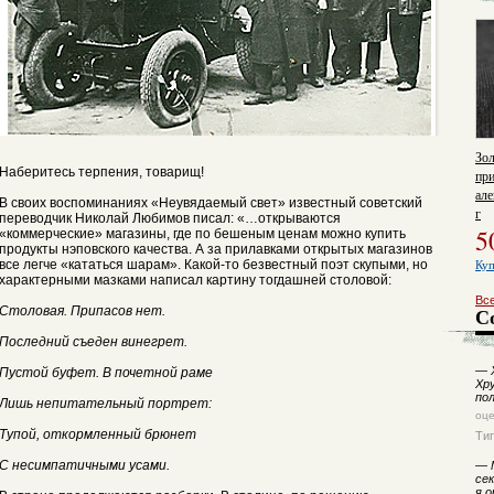
Зол
Наберитесь терпения, товарищ!
пр
але
В своих воспоминаниях «Неувядаемый свет» известный советский
г
переводчик Николай Любимов писал: «…открываются
5
«коммерческие» магазины, где по бешеным ценам можно купить
продукты нэповского качества. А за прилавками открытых магазинов
все легче «кататься шарам». Какой-то безвестный поэт скупыми, но
Куп
характерными мазками написал картину тогдашней столовой:
Вс
С
Столовая. Припасов нет.
Последний съеден винегрет.
—
Х
Пустой буфет. В почетной раме
Хру
по
Лишь непитательный портрет:
оц
Тупой, откормленный брюнет
Ти
С несимпатичными усами.
—
сек
я 