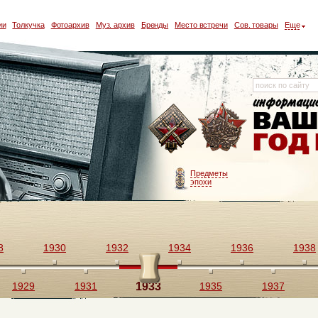
ии
Толкучка
Фотоархив
Муз. архив
Бренды
Место встречи
Сов. товары
Еще
Предметы
эпохи
8
1930
1932
1934
1936
1938
1929
1931
1933
1935
1937