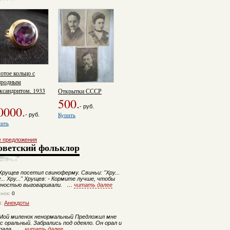
отое кольцо с
иродным
ксандритом. 1933
Открытки СССР
500.
- руб.
0000.
- руб.
Купить
ить
е предложения
оветский фольклор
рущев посетил свиноферму. Свиньи: "Хру...
... Хру..." Хрущев: - Кормите лучше, чтобы
лностью выговаривали. …
читать далее
енок:
0
п:
Анекдоты
Мой миленок ненормальный Предложил мне
с оральный. Забрались под одеяло. Он орал и
орала. …
читать далее