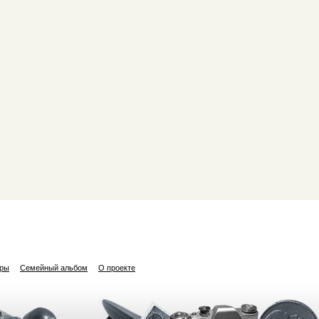
ары
Семейный альбом
О проекте