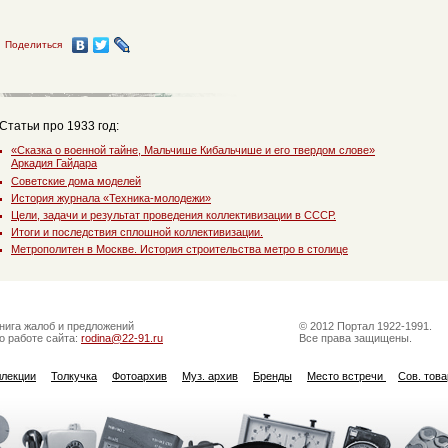
Поделиться
Статьи про 1933 год:
«Сказка о военной тайне, Мальчише Кибальчише и его твердом слове»
Аркадия Гайдара
Советские дома моделей
История журнала «Техника-молодежи»
Цели, задачи и результат проведения коллективизации в СССР.
Итоги и последствия сплошной коллективизации.
Метрополитен в Москве. История строительства метро в столице
нига жалоб и предложений
© 2012 Портал 1922-1991.
о работе сайта:
rodina@22-91.ru
Все права защищены.
ллекции
Толкучка
Фотоархив
Муз. архив
Бренды
Место встречи
Сов. тов