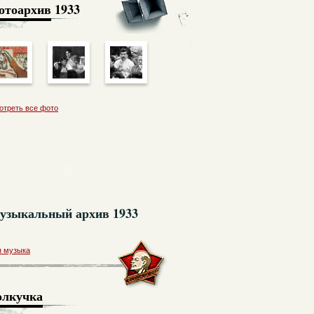
отоархив
1933
отреть все фото
узыкальный архив 1933
я музыка
олкучка