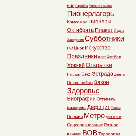
НИИ
Стройка
Ушли из жизни
Пионерлагерь
Пионеры
Комсомол
Октябрята
Плакат
Отдых
Субботники
Заседания
Искусство
Цирк
ГАИ
Праздники
Футбол
Флот
Открытки
Хоккей
Эстрада
Секс
Награды
Деньги
Закон
После войны
Здоровье
Биографии
Оттепель
Дефицит
Катастрофы
Песни
Метро
Премии
Дом и быт
Соцсоревнование
Разное
ВОВ
Терроризм
Юбилеи