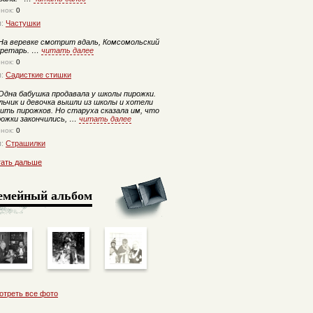
енок:
0
п:
Частушки
а веревке смотрит вдаль, Комсомольский
кретарь. …
читать далее
енок:
0
п:
Садисткие стишки
дна бабушка продавала у школы пирожки.
льчик и девочка вышли из школы и хотели
пить пирожков. Но старуха сказала им, что
рожки закончились, …
читать далее
енок:
0
п:
Страшилки
тать дальше
емейный альбом
отреть все фото