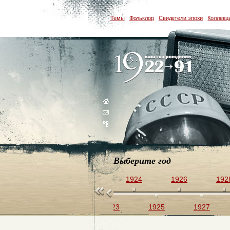
Темы
Фольклор
Свидетели эпохи
Коллекц
Выберите год
1922
1924
1926
192
1923
1925
1927