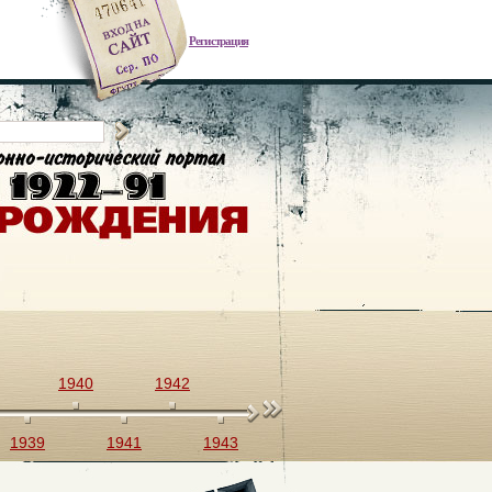
Регистрация
1940
1942
1944
1946
1948
1939
1941
1943
1945
1947