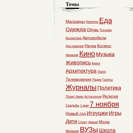
Темы
Еда
Магазины
Напитки
Одежда
Обувь
Техника
Автомобили
Косметика
Наука
Космос
Достижения
Кино
Музыка
Авиация
Живопись
Книги
Архитектура
Театр
Телевидение
Радио
Газеты
Журналы
Политика
Религия
Полит бюро
Астрология
7 ноября
Свадьбы
1 мая
Игрушки
Игры
Новый год
Дети
Мода
Спорт
Армия
ВУЗы
Школа
Милиция