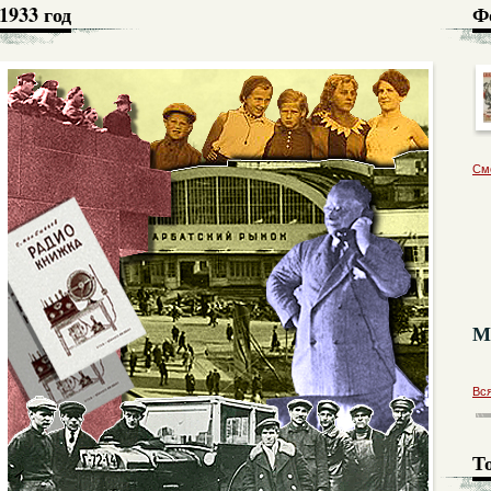
1933 год
Ф
См
М
Вс
Т