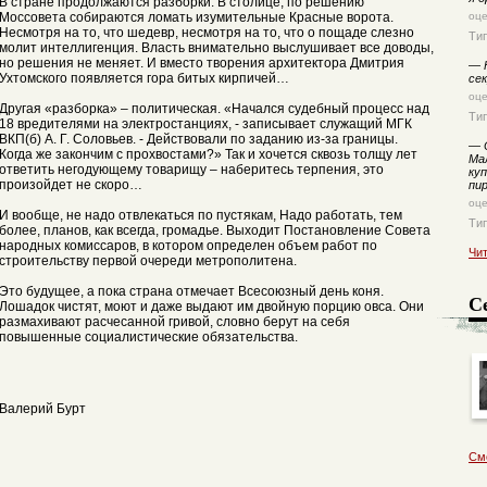
В стране продолжаются разборки. В столице, по решению
Моссовета собираются ломать изумительные Красные ворота.
оц
Несмотря на то, что шедевр, несмотря на то, что о пощаде слезно
Ти
молит интеллигенция. Власть внимательно выслушивает все доводы,
но решения не меняет. И вместо творения архитектора Дмитрия
—
Н
Ухтомского появляется гора битых кирпичей…
се
оц
Другая «разборка» – политическая. «Начался судебный процесс над
Ти
18 вредителями на электростанциях, - записывает служащий МГК
ВКП(б) А. Г. Соловьев. - Действовали по заданию из-за границы.
—
О
Когда же закончим с прохвостами?» Так и хочется сквозь толщу лет
Ма
ответить негодующему товарищу – наберитесь терпения, это
ку
произойдет не скоро…
пи
оц
И вообще, не надо отвлекаться по пустякам, Надо работать, тем
Ти
более, планов, как всегда, громадье. Выходит Постановление Совета
народных комиссаров, в котором определен объем работ по
Чи
строительству первой очереди метрополитена.
Это будущее, а пока страна отмечает Всесоюзный день коня.
С
Лошадок чистят, моют и даже выдают им двойную порцию овса. Они
размахивают расчесанной гривой, словно берут на себя
повышенные социалистические обязательства.
Валерий Бурт
См