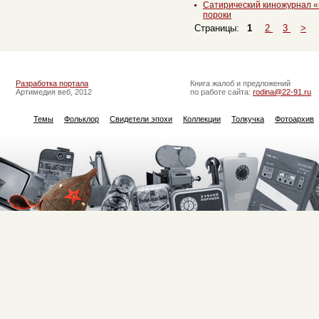
Сатирический киножурнал 
пороки
Страницы:
1
2
3
>
Разработка портала
Книга жалоб и предложений
Артимедия веб, 2012
по работе сайта:
rodina@22-91.ru
Темы
Фольклор
Свидетели эпохи
Коллекции
Толкучка
Фотоархив