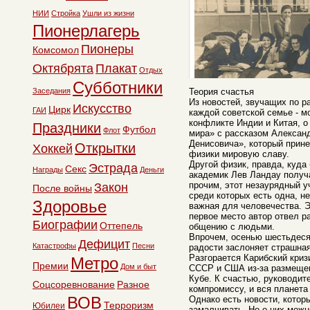
НИИ
Стройка
Ушли из жизни
Пионерлагерь
Пионеры
Комсомол
Октябрята
Плакат
Отдых
Субботники
Заседания
Теория счастья
Из новостей, звучащих по р
Искусство
Цирк
ГАИ
каждой советской семье - м
конфликте Индии и Китая, о
Праздники
Футбол
Флот
мира» с рассказом Алексан
Денисовича», который прин
Открытки
Хоккей
физики мировую славу.
Другой физик, правда, куда
Эстрада
Секс
Награды
Деньги
академик Лев Ландау полу
прочим, этот незаурядный у
Закон
После войны
среди которых есть одна, н
Здоровье
важная для человечества. Э
первое место автор отвел ра
Биографии
Оттепель
общению с людьми.
Впрочем, осенью шестьдеся
Дефицит
Катастрофы
Песни
радости заслоняет страшная
Разгорается Карибский криз
Метро
Премии
Дом и быт
СССР и США из-за размещен
Кубе. К счастью, руководит
Соцсоревнование
Разное
компромиссу, и вся планета
ВОВ
Однако есть новости, котор
Терроризм
Юбилеи
замалчивать. Но о них можн