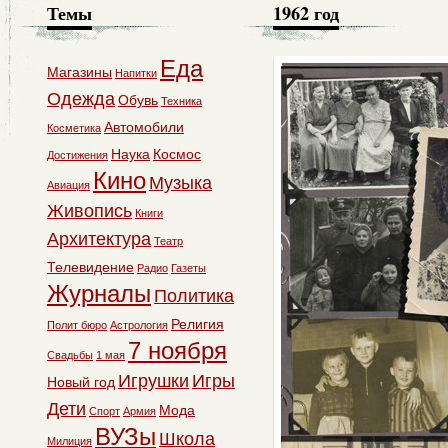
Темы
1962 год
Еда
Магазины
Напитки
Одежда
Обувь
Техника
Автомобили
Косметика
Наука
Космос
Достижения
Кино
Музыка
Авиация
Живопись
Книги
Архитектура
Театр
Телевидение
Радио
Газеты
Журналы
Политика
Религия
Полит бюро
Астрология
7 ноября
Свадьбы
1 мая
Игрушки
Игры
Новый год
Дети
Мода
Спорт
Армия
ВУЗы
Школа
Милиция