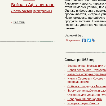
Америки» и других «вражеск
Война в Афганистане
стоит немалых усилий, ибо 
Однако информация, переме
Эпоха застоя
Мультфильмы
просачивается, и страна узн
Новочеркасске, где рабочие
продукты питания. Вызванны
Все темы
несколько десятков человек,
ранены…
Валерий Бурт
Поделиться
Статьи про 1962 год:
Безграничная Москва, или 
Новая реальность. Культур
Развитие культуры при Хру
Никита Сергеевич Хрущев -
ее последствия
Собачья площадка в Москве
Выступления рабочих и рас
Оттепель для Ильи Эренбур
Передача Кинопанорама
История радио Юность