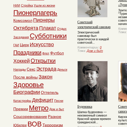
«Тури
НИИ
Стройка
Ушли из жизни
Зрите
Пионерлагерь
"Тури
незам
Пионеры
Комсомол
совет
Советский
начин
электрический самовар
Октябрята
Плакат
Отдых
Комм
Тема
Электрический
Субботники
самовар был
Заседания
практически в каждой
советской...
Искусство
Цирк
ГАИ
Комментарии:
0
Тема:
Дом и быт
Праздники
Футбол
Флот
Открытки
Хоккей
Эстрада
Секс
Награды
Деньги
Закон
После войны
Здоровье
Биографии
Оттепель
Дефицит
Катастрофы
Песни
Метро
Буденовка
Совет
Премии
Дом и быт
сапог
Шапка буденовка —
неизменный символ
Соцсоревнование
Разное
Кирзо
Красной армии времен
культ
ВОВ
гражданской...
советс
Терроризм
Юбилеи