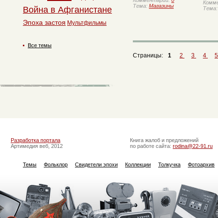
Комментарии:
0
Комм
Тема:
Магазины
Война в Афганистане
Тема
Эпоха застоя
Мультфильмы
Все темы
Страницы:
1
2
3
4
Разработка портала
Книга жалоб и предложений
Артимедия веб, 2012
по работе сайта:
rodina@22-91.ru
Темы
Фольклор
Свидетели эпохи
Коллекции
Толкучка
Фотоархив