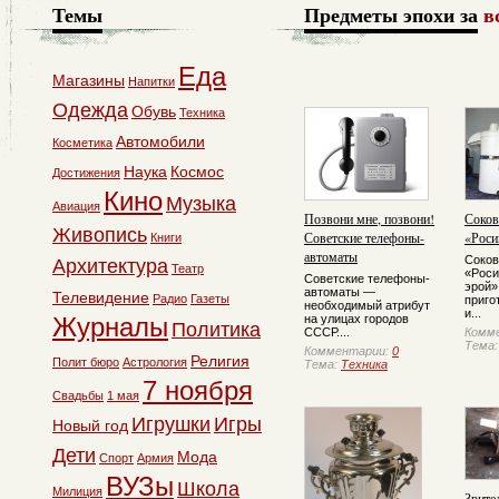
Темы
Предметы эпохи за
в
Еда
Магазины
Напитки
Одежда
Обувь
Техника
Автомобили
Косметика
Наука
Космос
Достижения
Кино
Музыка
Авиация
Позвони мне, позвони!
Соко
Живопись
Советские телефоны-
«Роси
Книги
автоматы
Соко
Архитектура
Театр
«Роси
Советские телефоны-
эрой»
автоматы —
Телевидение
Радио
Газеты
приго
необходимый атрибут
и...
Журналы
на улицах городов
Политика
СССР....
Комм
Тема
Комментарии:
0
Религия
Полит бюро
Астрология
Тема:
Техника
7 ноября
Свадьбы
1 мая
Игрушки
Игры
Новый год
Дети
Мода
Спорт
Армия
ВУЗы
Школа
Милиция
Зрите