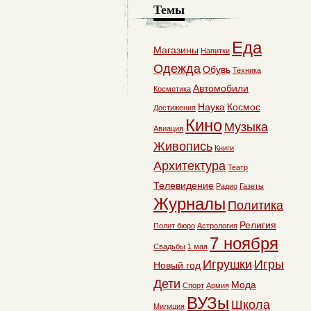
Темы
Еда
Магазины
Напитки
Одежда
Обувь
Техника
Автомобили
Косметика
Наука
Космос
Достижения
Кино
Музыка
Авиация
Живопись
Книги
Архитектура
Театр
Телевидение
Радио
Газеты
Журналы
Политика
Религия
Полит бюро
Астрология
7 ноября
Свадьбы
1 мая
Игрушки
Игры
Новый год
Дети
Мода
Спорт
Армия
ВУЗы
Школа
Милиция