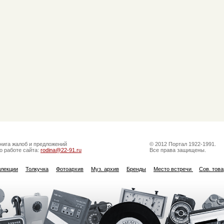
нига жалоб и предложений
© 2012 Портал 1922-1991.
о работе сайта:
rodina@22-91.ru
Все права защищены.
ллекции
Толкучка
Фотоархив
Муз. архив
Бренды
Место встречи
Сов. тов