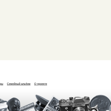
ары
Семейный альбом
О проекте