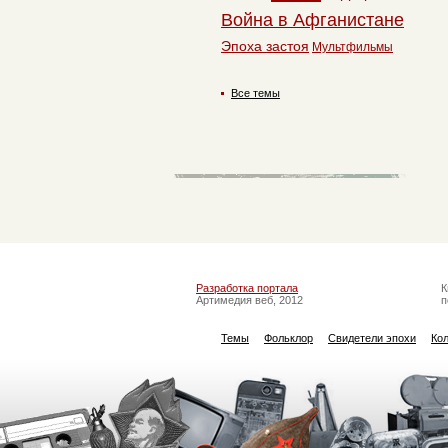
Война в Афганистане
Эпоха застоя
Мультфильмы
Все темы
Разработка портала
К
Артимедия веб, 2012
п
Темы
Фольклор
Свидетели эпохи
Ко