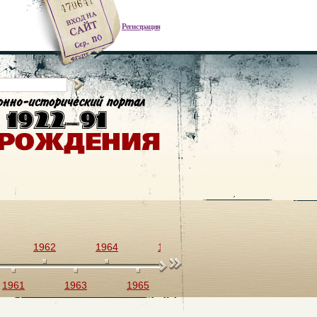
Регистрация
1962
1964
1966
1968
1970
1961
1963
1965
1967
1969