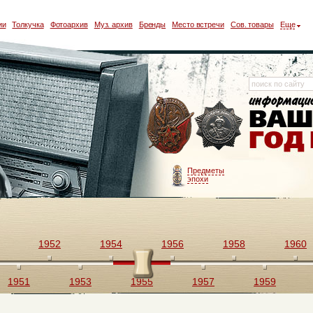
ии
Толкучка
Фотоархив
Муз. архив
Бренды
Место встречи
Сов. товары
Еще
Предметы
эпохи
1952
1954
1956
1958
1960
1951
1953
1955
1957
1959