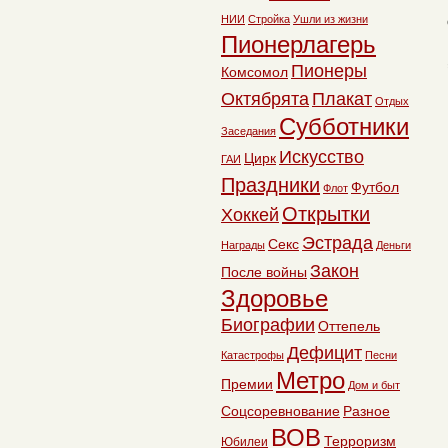
НИИ
Стройка
Ушли из жизни
Пионерлагерь
Пионеры
Комсомол
Октябрята
Плакат
Отдых
Субботники
Заседания
Искусство
Цирк
ГАИ
Праздники
Футбол
Флот
Открытки
Хоккей
Эстрада
Секс
Награды
Деньги
Закон
После войны
Здоровье
Биографии
Оттепель
Дефицит
Катастрофы
Песни
Метро
Премии
Дом и быт
Соцсоревнование
Разное
ВОВ
Терроризм
Юбилеи