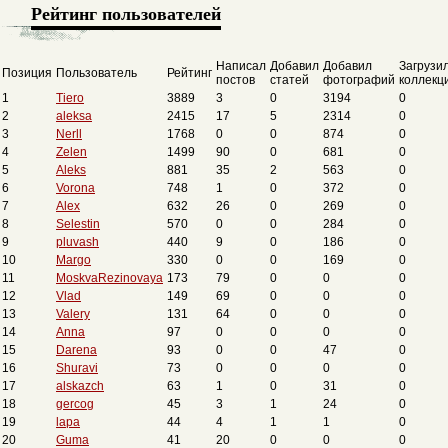
Рейтинг пользователей
Написал
Добавил
Добавил
Загрузи
Позиция
Пользователь
Рейтинг
постов
статей
фотографий
коллекц
1
Tiero
3889
3
0
3194
0
2
aleksa
2415
17
5
2314
0
3
Nerll
1768
0
0
874
0
4
Zelen
1499
90
0
681
0
5
Aleks
881
35
2
563
0
6
Vorona
748
1
0
372
0
7
Alex
632
26
0
269
0
8
Selestin
570
0
0
284
0
9
pluvash
440
9
0
186
0
10
Margo
330
0
0
169
0
11
MoskvaRezinovaya
173
79
0
0
0
12
Vlad
149
69
0
0
0
13
Valery
131
64
0
0
0
14
Anna
97
0
0
0
0
15
Darena
93
0
0
47
0
16
Shuravi
73
0
0
0
0
17
alskazch
63
1
0
31
0
18
gercog
45
3
1
24
0
19
lapa
44
4
1
1
0
20
Guma
41
20
0
0
0