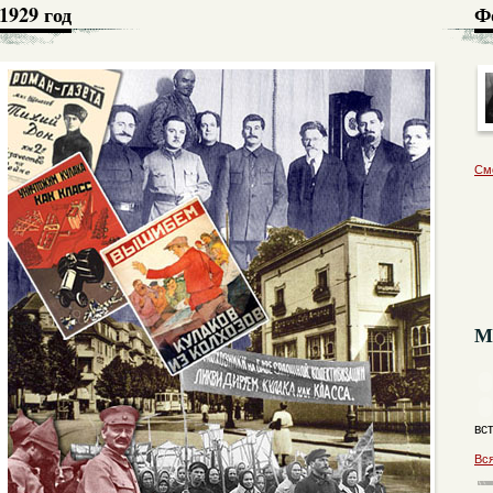
1929 год
Ф
См
М
вс
Вс