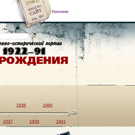
Регистрация
1938
1940
1942
1944
1946
1937
1939
1941
1943
1945