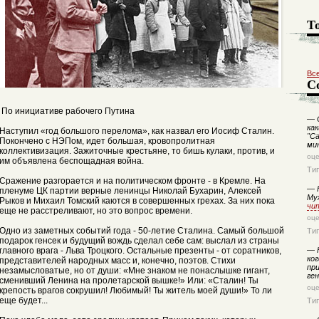
Т
Вс
С
По инициативе рабочего Путина
—
О
как
Наступил «год большого перелома», как назвал его Иосиф Сталин.
"С
Покончено с НЭПом, идет большая, кровопролитная
ми
коллективизация. Зажиточные крестьяне, то бишь кулаки, против, и
оц
им объявлена беспощадная война.
Ти
Сражение разгорается и на политическом фронте - в Кремле. На
—
К
пленуме ЦК партии верные ленинцы Николай Бухарин, Алексей
Му
Рыков и Михаил Томский каются в совершенных грехах. За них пока
чи
еще не расстреливают, но это вопрос времени.
оц
Одно из заметных событий года - 50-летие Сталина. Самый большой
Ти
подарок генсек и будущий вождь сделал себе сам: выслал из страны
главного врага - Льва Троцкого. Остальные презенты - от соратников,
—
Ю
ког
представителей народных масс и, конечно, поэтов. Стихи
при
незамысловатые, но от души: «Мне знаком не понаслышке гигант,
ге
сменивший Ленина на пролетарской вышке!» Или: «Сталин! Ты
оц
крепость врагов сокрушил! Любимый! Ты житель моей души!» То ли
еще будет...
Ти