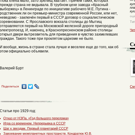
Пока хлеба мало, зато зрелищ хватает. Причем таких, которых
—
О
куп
прежде страна не видывала. В трубном цехе завода «Красный
пла
выборжец» в Ленинграде по инициативе рабочего М.Е. Путина -
ку
родственник ли он премьер-министра современной России, или нет,
оц
неведомо - заключён первый в СССР договор о социалистическом
соревновании. С Ярославского вокзала столицы до Мытищ
Ти
отправляется первый на Московской железной дороге пригородный
электропоезд. И, наконец, в Краснопресненском районе столицы
Чи
открыл двери вытрезвитель для приведения в чувство захмелевших
граждан. Такого тоже при проклятом царизме не было.
С
И вообще, жизнь в стране стала лучше и веселее еще до того, как об
этом официально объявили.
Валерий Бурт
Поделиться
См
Статьи про 1929 год:
Отказ от НЭПа. «Год большого перелома»
Игра со временем. Непрерывка в СССР
Шаг к звездам. Первый планетарий СССР
Завоевание межпланетных пространств, Кондратюк Ю.В.