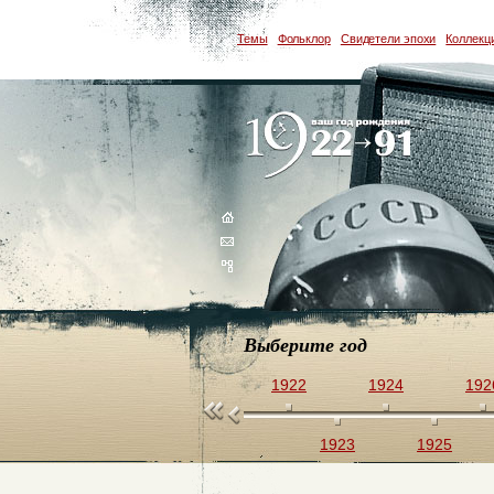
Темы
Фольклор
Свидетели эпохи
Коллекц
Выберите год
1922
1924
192
1923
1925