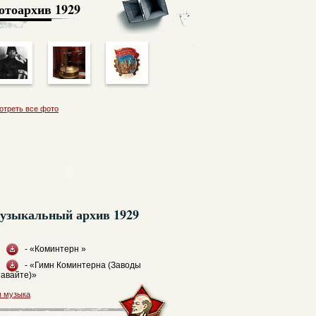
отоархив
1929
отреть все фото
узыкальный архив 1929
- «Коминтерн »
- «Гимн Коминтерна (Заводы
тавайте)»
я музыка