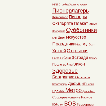
НИИ
Стройка
Ушли из жизни
Пионерлагерь
Пионеры
Комсомол
Октябрята
Плакат
Отдых
Субботники
Заседания
Искусство
Цирк
ГАИ
Праздники
Футбол
Флот
Открытки
Хоккей
Эстрада
Секс
Награды
Деньги
Закон
После войны
Здоровье
Биографии
Оттепель
Дефицит
Катастрофы
Песни
Метро
Премии
Дом и быт
Соцсоревнование
Разное
ВОВ
Терроризм
Юбилеи