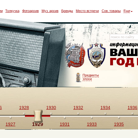
ии
Толкучка
Фотоархив
Муз. архив
Бренды
Место встречи
Сов. товары
Еще
Предметы
эпохи
6
1928
1930
1932
1934
1936
1927
1929
1931
1933
1935