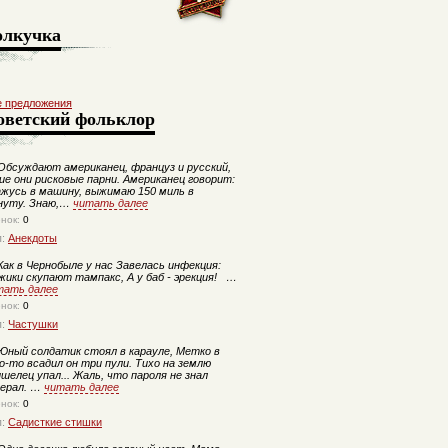
олкучка
е предложения
оветский фольклор
бсуждают американец, француз и русский,
ие они рисковые парни. Американец говорит:
ажусь в машину, выжимаю 150 миль в
нуту. Знаю,…
читать далее
енок:
0
п:
Анекдоты
ак в Чернобыле у нас Завелась инфекция:
жики скупают тампакс, А у баб - эрекция! …
тать далее
енок:
0
п:
Частушки
ный солдатик стоял в карауле, Метко в
о-то всадил он три пули. Тихо на землю
шелец упал... Жаль, что пароля не знал
нерал. …
читать далее
енок:
0
п:
Садисткие стишки