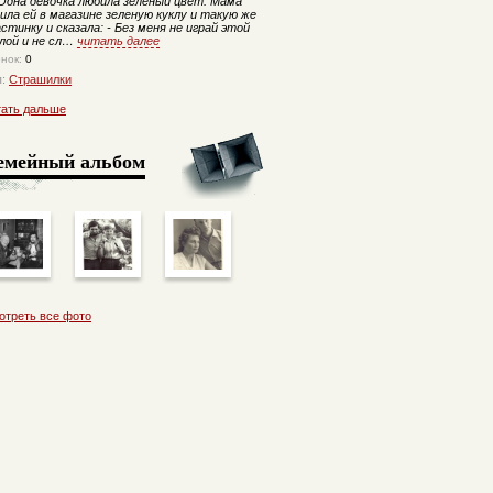
дна девочка любила зеленый цвет. Мама
ила ей в магазине зеленую куклу и такую же
стинку и сказала: - Без меня не играй этой
клой и не сл…
читать далее
енок:
0
п:
Страшилки
тать дальше
емейный альбом
отреть все фото