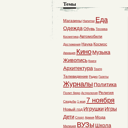
Темы
Еда
Магазины
Напитки
Одежда
Обувь
Техника
Автомобили
Косметика
Наука
Космос
Достижения
Кино
Музыка
Авиация
Живопись
Книги
Архитектура
Театр
Телевидение
Радио
Газеты
Журналы
Политика
Религия
Полит бюро
Астрология
7 ноября
Свадьбы
1 мая
Игрушки
Игры
Новый год
Дети
Мода
Спорт
Армия
ВУЗы
Школа
Милиция