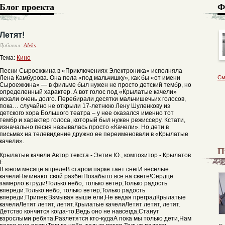
Блог проекта
Ф
Летят!
Добавил:
Aleks
Тема:
Кино
Песни Сыроежкина в «Приключениях Электроника» исполняла
Лена Камбурова. Она пела «под мальчишку», как бы «от имени
См
Сыроежкина» — в фильме был нужен не просто детский тембр, но
определенный характер. А вот голос под «Крылатые качели»
искали очень долго. Перебирали десятки мальчишечьих голосов,
пока… случайно не открыли 17-летнюю Лену Шуленкову из
детского хора Большого театра – у нее оказался именно тот
тембр и характер голоса, который был нужен режиссеру. Кстати,
изначально песня называлась просто «Качели». Но дети в
письмах на телевидение дружно ее переименовали в «Крылатые
качели».
П
Крылатые качели Автор текста - Энтин Ю., композитор - Крылатов
Е.
В юном месяце апрелеВ старом парке тает снегИ веселые
качелиНачинают свой разбегПозабыто все на свете!Сердце
замерло в груди!Только небо, только ветер,Только радость
впереди.Только небо, только ветер,Только радость
впереди.Припев:Взмывая выше ели,Не ведая преградКрылатые
качелиЛетят летят, летят.Крылатые качелиЛетят летят, летят.
Детство кончится когда-то,Ведь оно не навсегда,Станут
взрослыми ребята,Разлетятся кто-кудаА пока мы только дети,Нам