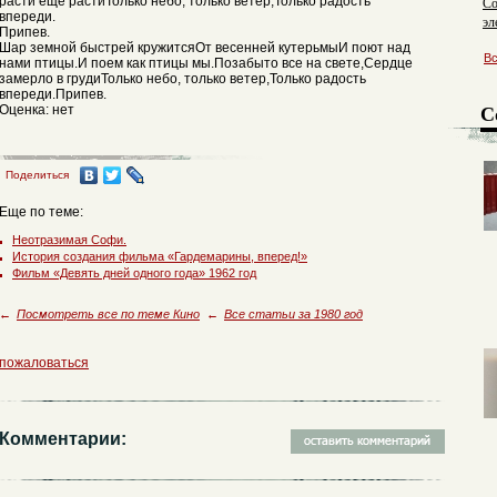
расти еще растиТолько небо, только ветер,Только радость
Со
впереди.
эл
Припев.
Шар земной быстрей кружитсяОт весенней кутерьмыИ поют над
В
нами птицы.И поем как птицы мы.Позабыто все на свете,Сердце
замерло в грудиТолько небо, только ветер,Только радость
впереди.Припев.
С
Оценка: нет
Поделиться
Еще по теме:
Неотразимая Софи.
История создания фильма «Гардемарины, вперед!»
Фильм «Девять дней одного года» 1962 год
←
Посмотреть все по теме Кино
←
Все статьи за 1980 год
пожаловаться
Комментарии: