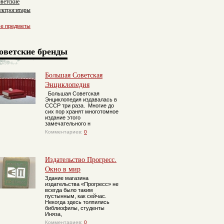
ветские
ектрогитары
се предметы
оветские бренды
Большая Советская
Энциклопедия
Большая Советская
Энциклопедия издавалась в
СССР три раза. Многие до
сих пор хранят многотомное
издание этого
замечательного н
Комментариев:
0
Издательство Прогресс.
Окно в мир
Здание магазина
издательства «Прогресс» не
всегда было таким
пустынным, как сейчас.
Некогда здесь толпились
библиофилы, студенты
Иняза,
Комментариев:
0