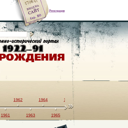
Регистрация
1962
1964
1966
1968
1970
1961
1963
1965
1967
1969