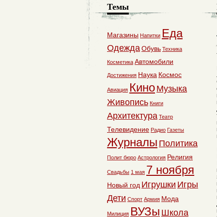
Темы
Еда
Магазины
Напитки
Одежда
Обувь
Техника
Автомобили
Косметика
Наука
Космос
Достижения
Кино
Музыка
Авиация
Живопись
Книги
Архитектура
Театр
Телевидение
Радио
Газеты
Журналы
Политика
Религия
Полит бюро
Астрология
7 ноября
Свадьбы
1 мая
Игрушки
Игры
Новый год
Дети
Мода
Спорт
Армия
ВУЗы
Школа
Милиция