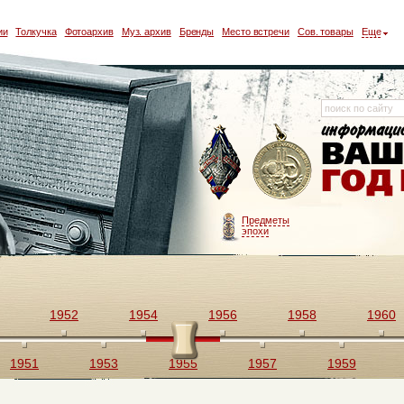
ии
Толкучка
Фотоархив
Муз. архив
Бренды
Место встречи
Сов. товары
Еще
Предметы
эпохи
1952
1954
1956
1958
1960
1951
1953
1955
1957
1959