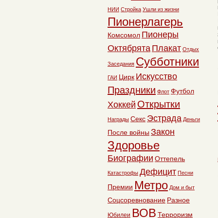
НИИ
Стройка
Ушли из жизни
Пионерлагерь
Пионеры
Комсомол
Октябрята
Плакат
Отдых
Субботники
Заседания
Искусство
Цирк
ГАИ
Праздники
Футбол
Флот
Открытки
Хоккей
Эстрада
Секс
Награды
Деньги
Закон
После войны
Здоровье
Биографии
Оттепель
Дефицит
Катастрофы
Песни
Метро
Премии
Дом и быт
Соцсоревнование
Разное
ВОВ
Терроризм
Юбилеи