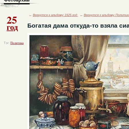
25
←
Вернутся к альбому 1925 год
←
Вернутся к альбому Политик
год
Богатая дама откуда-то взяла си
Тэг:
Политика