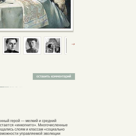
анный герой — мелкий и средний
остается «инкогнито». Многочисленные
вящались слоям и классам «социально
возможности управляемой эволюции