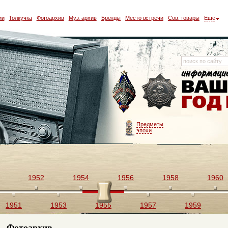
ии
Толкучка
Фотоархив
Муз. архив
Бренды
Место встречи
Сов. товары
Еще
Предметы
эпохи
1952
1954
1956
1958
1960
1951
1953
1955
1957
1959
Фотоархив