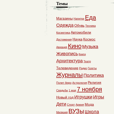
Темы
Еда
Магазины
Напитки
Одежда
Обувь
Техника
Автомобили
Косметика
Наука
Космос
Достижения
Кино
Музыка
Авиация
Живопись
Книги
Архитектура
Театр
Телевидение
Радио
Газеты
Журналы
Политика
Религия
Полит бюро
Астрология
7 ноября
Свадьбы
1 мая
Игрушки
Игры
Новый год
Дети
Мода
Спорт
Армия
ВУЗы
Школа
Милиция