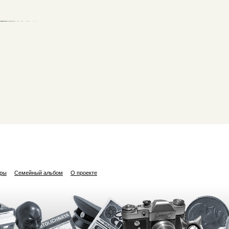
ары
Семейный альбом
О проекте