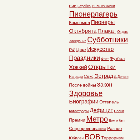
НИИ
Стройка
Ушли из жизни
Пионерлагерь
Пионеры
Комсомол
Октябрята
Плакат
Отдых
Субботники
Заседания
Искусство
Цирк
ГАИ
Праздники
Футбол
Флот
Открытки
Хоккей
Эстрада
Секс
Награды
Деньги
Закон
После войны
Здоровье
Биографии
Оттепель
Дефицит
Катастрофы
Песни
Метро
Премии
Дом и быт
Соцсоревнование
Разное
ВОВ
Терроризм
Юбилеи