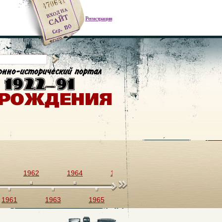
Регистрация
1962
1964
1966
1968
1970
1961
1963
1965
1967
1969