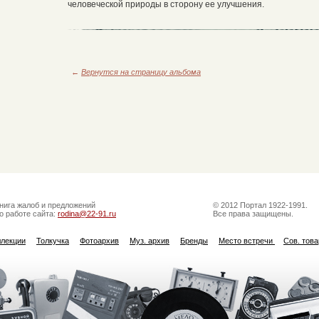
человеческой природы в сторону ее улучшения.
←
Вернутся на страницу альбома
нига жалоб и предложений
© 2012 Портал 1922-1991.
о работе сайта:
rodina@22-91.ru
Все права защищены.
ллекции
Толкучка
Фотоархив
Муз. архив
Бренды
Место встречи
Сов. тов