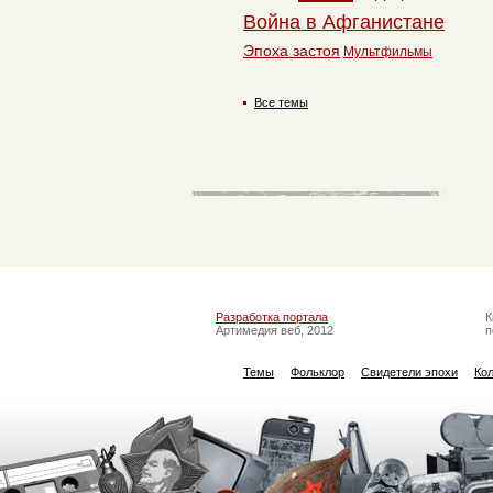
Война в Афганистане
Эпоха застоя
Мультфильмы
Все темы
Разработка портала
К
Артимедия веб, 2012
п
Темы
Фольклор
Свидетели эпохи
Ко