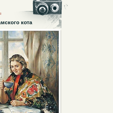
а
амского кота