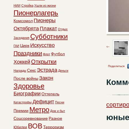
НИИ
Стройка
Ушли из жизни
Пионерлагерь
Пионеры
Комсомол
Октябрята
Плакат
Отдых
Субботники
Заседания
Искусство
Цирк
ГАИ
Праздники
Футбол
Флот
Открытки
Хоккей
Поделиться
Эстрада
Секс
Награды
Деньги
Закон
После войны
Комм
Здоровье
Биографии
Оттепель
Дефицит
Катастрофы
Песни
сортиро
Метро
Премии
Дом и быт
юные
Соцсоревнование
Разное
ВОВ
Терроризм
Юбилеи