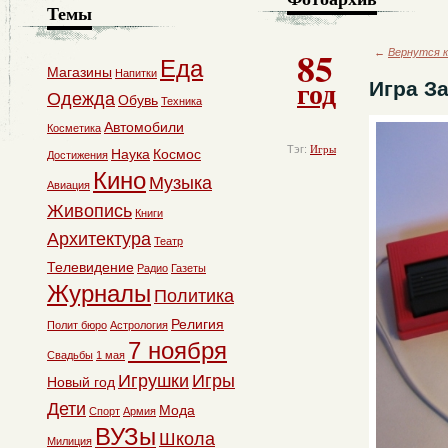
Темы
85
←
Вернутся к
Еда
Магазины
Напитки
год
Игра За
Одежда
Обувь
Техника
Автомобили
Косметика
Тэг:
Игры
Наука
Космос
Достижения
Кино
Музыка
Авиация
Живопись
Книги
Архитектура
Театр
Телевидение
Радио
Газеты
Журналы
Политика
Религия
Полит бюро
Астрология
7 ноября
Свадьбы
1 мая
Игрушки
Игры
Новый год
Дети
Мода
Спорт
Армия
ВУЗы
Школа
Милиция