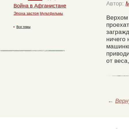
Автор:
M
Война в Афганистане
Эпоха застоя
Мультфильмы
Верхом 
проехат
Все темы
загражд
ничего 
машинки
приводи
от веса
←
Верн