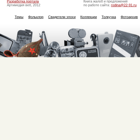
Разработка портала
Книга жалоб и предложений
Артимедия веб, 2012
по работе сайта:
rodina@22-91.ru
Темы
Фольклор
Свидетели эпохи
Коллекции
Толкучка
Фотоархив