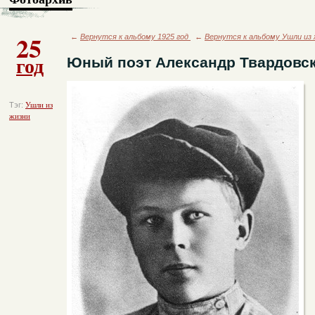
25
←
Вернутся к альбому 1925 год
←
Вернутся к альбому Ушли из 
год
Юный поэт Александр Твардовс
Тэг:
Ушли из
жизни