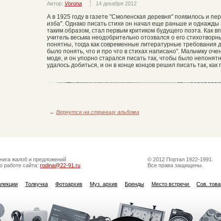
Автор:
Vorona
14 декабря 2012
А в 1925 году в газете "Смоленская деревня" появилось и пе
изба". Однако писать стихи он начал еще раньше и однажды 
таким образом, стал первым критиком будущего поэта. Как в
учитель весьма неодобрительно отозвался о его стихотворны
понятны, тогда как современные литературные требования ди
было понять, что и про что в стихах написано". Мальчику оч
моде, и он упорно старался писать так, чтобы было непонятно
удалось добиться, и он в конце концов решил писать так, как
←
Вернутся на страницу альбома
нига жалоб и предложений
© 2012 Портал 1922-1991.
о работе сайта:
rodina@22-91.ru
Все права защищены.
ллекции
Толкучка
Фотоархив
Муз. архив
Бренды
Место встречи
Сов. тов